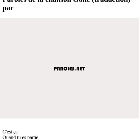
par
C'est ça
Quand tu es partie