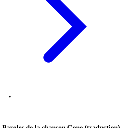
Paroles de la chanson Gone (traduction)