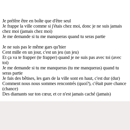
Je préfère être en boîte que d'être seul
Je frappe la ville comme si j'étais chez moi, donc je ne suis jamais
chez moi (jamais chez moi)
Je me demande si tu me manqueras quand tu seras partie
Je ne suis pas le même gars qu'hier
Cent mille en un jour, c'est un jeu (un jeu)
Et ça va te frapper (te frapper) quand je ne suis pas avec toi (avec
toi)
Je me demande si tu me manqueras (tu me manqueras) quand tu
seras partie
Je fais des bêtises, les gars de la ville sont en haut, c'est dur (dur)
Comment nous nous sommes rencontrés (quoi?), c'était pure chance
(chance)
Des diamants sur ton cœur, et ce n'est jamais caché (jamais)