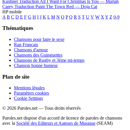
Kushner
Traduction All I Want For Christmas Is You —
Mariah
Carey
Traduction Paint The Town Red —
Doja Cat
HP mobile
A
B
C
D
E
F
G
H
I
J
K
L
M
N
O
P
Q
R
S
T
U
V
W
X
Y
Z
0-9
Thématiques
Chansons pour faire le sexe
Rap Français
Chansons d'amour
Chansons des Guinguettes
Chansons de Rugby et 3ème mi-temps
Chanson bonne humeur
Plan de site
Mentions légales
Paramètres cookies
Cookie Settings
© 2026 Paroles.net — Tous droits réservés
Paroles.net dispose d'un accord de licence de paroles de chansons
avec la
Société des Editeurs et Auteurs de Musique
(SEAM)