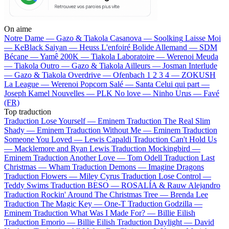
On aime
Notre Dame —
Gazo & Tiakola
Casanova —
Soolking
Laisse Moi
—
KeBlack
Saiyan —
Heuss L'enfoiré
Bolide Allemand —
SDM
Bécane —
Yamê
200K —
Tiakola
Laboratoire —
Werenoi
Meuda
—
Tiakola
Outro —
Gazo & Tiakola
Ailleurs —
Josman
Interlude
—
Gazo & Tiakola
Overdrive —
Ofenbach
1 2 3 4 —
ZOKUSH
La League —
Werenoi
Popcorn Salé —
Santa
Celui qui part —
Joseph Kamel
Nouvelles —
PLK
No love —
Ninho
Urus —
Favé
(FR)
Top traduction
Traduction Lose Yourself —
Eminem
Traduction The Real Slim
Shady —
Eminem
Traduction Without Me —
Eminem
Traduction
Someone You Loved —
Lewis Capaldi
Traduction Can't Hold Us
—
Macklemore and Ryan Lewis
Traduction Mockingbird —
Eminem
Traduction Another Love —
Tom Odell
Traduction Last
Christmas —
Wham
Traduction Demons —
Imagine Dragons
Traduction Flowers —
Miley Cyrus
Traduction Lose Control —
Teddy Swims
Traduction BESO —
ROSALÍA & Rauw Alejandro
Traduction Rockin' Around The Christmas Tree —
Brenda Lee
Traduction The Magic Key —
One-T
Traduction Godzilla —
Eminem
Traduction What Was I Made For? —
Billie Eilish
Traduction Emorio —
Billie Eilish
Traduction Daylight —
David