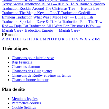
Teddy Swims
Traduction BESO —
ROSALÍA & Rauw Alejandro
Traduction Rockin' Around The Christmas Tree —
Brenda Lee
Traduction The Magic Key —
One-T
Traduction Godzilla —
Eminem
Traduction What Was I Made For? —
Billie Eilish
Traduction Special —
Dave & Tiakola
Traduction Paint The Town
Red —
Doja Cat
Traduction All I Want For Christmas Is You —
Mariah Carey
Traduction Emorio —
Mariah Carey
HP mobile
A
B
C
D
E
F
G
H
I
J
K
L
M
N
O
P
Q
R
S
T
U
V
W
X
Y
Z
0-9
Thématiques
Chansons pour faire le sexe
Rap Français
Chansons d'amour
Chansons des Guinguettes
Chansons de Rugby et 3ème mi-temps
Chanson bonne humeur
Plan de site
Mentions légales
Paramètres cookies
Cookie Settings