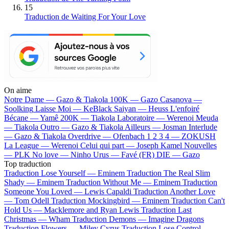
15
Traduction de Waiting For Your Love
On aime
Notre Dame —
Gazo & Tiakola
100K —
Gazo
Casanova —
Soolking
Laisse Moi —
KeBlack
Saiyan —
Heuss L'enfoiré
Bécane —
Yamê
200K —
Tiakola
Laboratoire —
Werenoi
Meuda
—
Tiakola
Outro —
Gazo & Tiakola
Ailleurs —
Josman
Interlude
—
Gazo & Tiakola
Overdrive —
Ofenbach
1 2 3 4 —
ZOKUSH
La League —
Werenoi
Celui qui part —
Joseph Kamel
Nouvelles
—
PLK
No love —
Ninho
Urus —
Favé (FR)
DIE —
Gazo
Top traduction
Traduction Lose Yourself —
Eminem
Traduction The Real Slim
Shady —
Eminem
Traduction Without Me —
Eminem
Traduction
Someone You Loved —
Lewis Capaldi
Traduction Another Love
—
Tom Odell
Traduction Mockingbird —
Eminem
Traduction Can't
Hold Us —
Macklemore and Ryan Lewis
Traduction Last
Christmas —
Wham
Traduction Demons —
Imagine Dragons
Traduction Flowers —
Miley Cyrus
Traduction Lose Control —