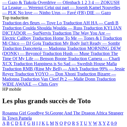
—
Gazo & Tiakola
Overdrive —
Ofenbach
1 2 3 4 —
ZOKUSH
La League —
Werenoi
Celui qui part —
Joseph Kamel
Nouvelles
—
PLK
No love —
Ninho
Urus —
Favé (FR)
DIE —
Gazo
Top traduction
Traduction des fleurs —
Tove Lo
Traduction AH HA —
Cardi B
Traduction Coulda Shoulda Woulda —
Russ
Traduction KYLIAN
DICTADOR —
SurNervis
Traduction The Way You Are —
Electric Callboy
Traduction Home To Me —
Tones & I
Traduction
Mi Chico —
DJ Goja
Traduction My Body Isn't Ready —
Sombr
Traduction Danceteria —
Madonna
Traduction MORNING DEW
(DONK) —
Beyoncé
Traduction Hush —
Muse
Traduction The
Time Of My Life —
Benson Boone
Traduction Camera —
Charli
XCX
Traduction Happiness is So Sad —
Swedish House Mafia
Traduction RMB (Ring My Bell) —
Aitch
Traduction 99% —
Jessie
Reyez
Traduction YOYO —
Don Xhoni
Traduction Bizarre —
Madonna
Traduction Van Cleef Pt 2 —
Malie Donn
Traduction
WIDE AWAKE —
Chris Grey
HP mobile
Les plus grands succès de Toto
Rosanna
Girl Goodbye
St.George And The Dragon
Africa
Stranger
In Town
Pamela
A
B
C
D
E
F
G
H
I
J
K
L
M
N
O
P
Q
R
S
T
U
V
W
X
Y
Z
0-9