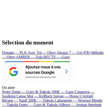
Sélection du moment
Demain — PLK
Avec Toi — Oboy
Akrapo 7 — Uzi (FR)
Mélodie
— Oboy
AMBER — Zola
BECTE — Gazo
On aime
Notre Dame —
Gazo & Tiakola
100K —
Gazo
Casanova —
Soolking
Laisse Moi —
KeBlack
Saiyan —
Heuss L'enfoiré
Bécane —
Yamê
200K —
Tiakola
Laboratoire —
Werenoi
Meuda
—
Tiakola
Outro —
Gazo & Tiakola
Ailleurs —
Josman
Interlude