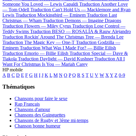
Someone You Loved —
Lewis Capaldi
Traduction Another Love
—
Tom Odell
Traduction Can't Hold Us —
Macklemore and Ryan
Lewis
Traduction Mockingbird —
Eminem
Traduction Last
Christmas —
Wham
Traduction Demons —
Imagine Dragons
Traduction Flowers —
Miley Cyrus
Traduction Lose Control —
Teddy Swims
Traduction BESO —
ROSALÍA & Rauw Alejandro
Traduction Rockin' Around The Christmas Tree —
Brenda Lee
Traduction The Magic Key —
One-T
Traduction Godzilla —
Eminem
Traduction What Was I Made For? —
Billie Eilish
Traduction Emorio —
Billie Eilish
Traduction Special —
Dave &
Tiakola
Traduction Daylight —
David Kushner
Traduction All I
Want For Christmas Is You —
Mariah Carey
HP mobile
A
B
C
D
E
F
G
H
I
J
K
L
M
N
O
P
Q
R
S
T
U
V
W
X
Y
Z
0-9
Thématiques
Chansons pour faire le sexe
Rap Français
Chansons d'amour
Chansons des Guinguettes
Chansons de Rugby et 3ème mi-temps
Chanson bonne humeur