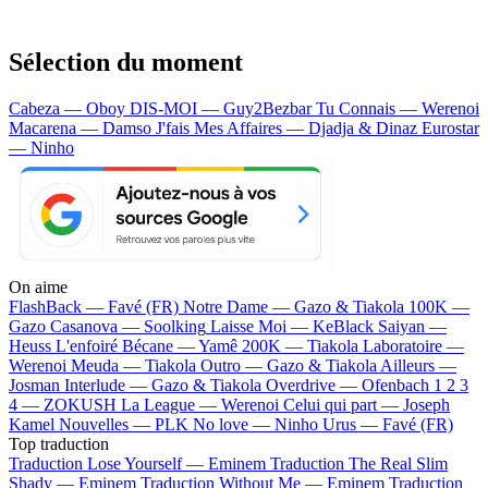
Sélection du moment
Cabeza — Oboy
DIS-MOI — Guy2Bezbar
Tu Connais — Werenoi
Macarena — Damso
J'fais Mes Affaires — Djadja & Dinaz
Eurostar
— Ninho
On aime
FlashBack —
Favé (FR)
Notre Dame —
Gazo & Tiakola
100K —
Gazo
Casanova —
Soolking
Laisse Moi —
KeBlack
Saiyan —
Heuss L'enfoiré
Bécane —
Yamê
200K —
Tiakola
Laboratoire —
Werenoi
Meuda —
Tiakola
Outro —
Gazo & Tiakola
Ailleurs —
Josman
Interlude —
Gazo & Tiakola
Overdrive —
Ofenbach
1 2 3
4 —
ZOKUSH
La League —
Werenoi
Celui qui part —
Joseph
Kamel
Nouvelles —
PLK
No love —
Ninho
Urus —
Favé (FR)
Top traduction
Traduction Lose Yourself —
Eminem
Traduction The Real Slim
Shady —
Eminem
Traduction Without Me —
Eminem
Traduction