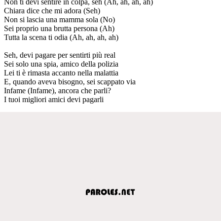
Non ti devi sentire in colpa, seh (Ah, ah, ah, ah)
Chiara dice che mi adora (Seh)
Non si lascia una mamma sola (No)
Sei proprio una brutta persona (Ah)
Tutta la scena ti odia (Ah, ah, ah, ah)
Seh, devi pagare per sentirti più real
Sei solo una spia, amico della polizia
Lei ti è rimasta accanto nella malattia
E, quando aveva bisogno, sei scappato via
Infame (Infame), ancora che parli?
I tuoi migliori amici devi pagarli