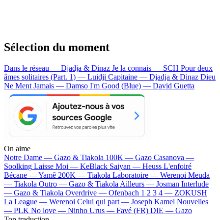
Sélection du moment
Dans le réseau — Djadja & Dinaz
Je la connais — SCH
Pour deux
âmes solitaires (Part. 1) — Luidji
Capitaine — Djadja & Dinaz
Dieu
Ne Ment Jamais — Damso
I'm Good (Blue) — David Guetta
On aime
Notre Dame —
Gazo & Tiakola
100K —
Gazo
Casanova —
Soolking
Laisse Moi —
KeBlack
Saiyan —
Heuss L'enfoiré
Bécane —
Yamê
200K —
Tiakola
Laboratoire —
Werenoi
Meuda
—
Tiakola
Outro —
Gazo & Tiakola
Ailleurs —
Josman
Interlude
—
Gazo & Tiakola
Overdrive —
Ofenbach
1 2 3 4 —
ZOKUSH
La League —
Werenoi
Celui qui part —
Joseph Kamel
Nouvelles
—
PLK
No love —
Ninho
Urus —
Favé (FR)
DIE —
Gazo
Top traduction