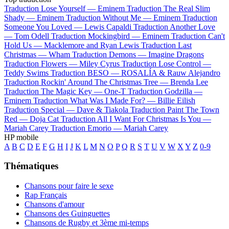
Traduction Lose Yourself —
Eminem
Traduction The Real Slim
Shady —
Eminem
Traduction Without Me —
Eminem
Traduction
Someone You Loved —
Lewis Capaldi
Traduction Another Love
—
Tom Odell
Traduction Mockingbird —
Eminem
Traduction Can't
Hold Us —
Macklemore and Ryan Lewis
Traduction Last
Christmas —
Wham
Traduction Demons —
Imagine Dragons
Traduction Flowers —
Miley Cyrus
Traduction Lose Control —
Teddy Swims
Traduction BESO —
ROSALÍA & Rauw Alejandro
Traduction Rockin' Around The Christmas Tree —
Brenda Lee
Traduction The Magic Key —
One-T
Traduction Godzilla —
Eminem
Traduction What Was I Made For? —
Billie Eilish
Traduction Special —
Dave & Tiakola
Traduction Paint The Town
Red —
Doja Cat
Traduction All I Want For Christmas Is You —
Mariah Carey
Traduction Emorio —
Mariah Carey
HP mobile
A
B
C
D
E
F
G
H
I
J
K
L
M
N
O
P
Q
R
S
T
U
V
W
X
Y
Z
0-9
Thématiques
Chansons pour faire le sexe
Rap Français
Chansons d'amour
Chansons des Guinguettes
Chansons de Rugby et 3ème mi-temps