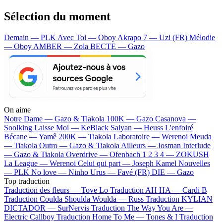
Sélection du moment
Demain — PLK
Avec Toi — Oboy
Akrapo 7 — Uzi (FR)
Mélodie
— Oboy
AMBER — Zola
BECTE — Gazo
On aime
Notre Dame —
Gazo & Tiakola
100K —
Gazo
Casanova —
Soolking
Laisse Moi —
KeBlack
Saiyan —
Heuss L'enfoiré
Bécane —
Yamê
200K —
Tiakola
Laboratoire —
Werenoi
Meuda
—
Tiakola
Outro —
Gazo & Tiakola
Ailleurs —
Josman
Interlude
—
Gazo & Tiakola
Overdrive —
Ofenbach
1 2 3 4 —
ZOKUSH
La League —
Werenoi
Celui qui part —
Joseph Kamel
Nouvelles
—
PLK
No love —
Ninho
Urus —
Favé (FR)
DIE —
Gazo
Top traduction
Traduction des fleurs —
Tove Lo
Traduction AH HA —
Cardi B
Traduction Coulda Shoulda Woulda —
Russ
Traduction KYLIAN
DICTADOR —
SurNervis
Traduction The Way You Are —
Electric Callboy
Traduction Home To Me —
Tones & I
Traduction