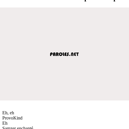
Eh, eh
ProvoKind
Eh
Samzer enchanté