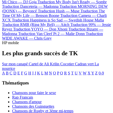
Mi Chico —
DJ Goja
Traduction My Body Isn't Ready —
Sombr
Traduction Danceteria —
Madonna
Traduction MORNING DEW
(DONK) —
Beyoncé
Traduction Hush —
Muse
Traduction The
Time Of My Life —
Benson Boone
Traduction Camera —
Charli
XCX
Traduction Happiness is So Sad —
Swedish House Mafia
Traduction RMB (Ring My Bell) —
Aitch
Traduction 99% —
Jessie
Reyez
Traduction YOYO —
Don Xhoni
Traduction Bizarre —
Madonna
Traduction Van Cleef Pt 2 —
Malie Donn
Traduction
WIDE AWAKE —
Chris Grey
HP mobile
Les plus grands succès de TK
Sur mon canapé
Cartel de Ali
Krilin
Cocotier
Cadran vert
La
nourrice
A
B
C
D
E
F
G
H
I
J
K
L
M
N
O
P
Q
R
S
T
U
V
W
X
Y
Z
0-9
Thématiques
Chansons pour faire le sexe
Rap Français
Chansons d'amour
Chansons des Guinguettes
Chansons de Rugby et 3ème mi-temps