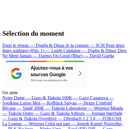
Sélection du moment
Dans le réseau — Djadja & Dinaz
Je la connais — SCH
Pour deux
âmes solitaires (Part. 1) — Luidji
Capitaine — Djadja & Dinaz
Dieu
Ne Ment Jamais — Damso
I'm Good (Blue) — David Guetta
On aime
Notre Dame —
Gazo & Tiakola
100K —
Gazo
Casanova —
Soolking
Laisse Moi —
KeBlack
Saiyan —
Heuss L'enfoiré
Bécane —
Yamê
200K —
Tiakola
Laboratoire —
Werenoi
Meuda
—
Tiakola
Outro —
Gazo & Tiakola
Ailleurs —
Josman
Interlude
—
Gazo & Tiakola
Overdrive —
Ofenbach
1 2 3 4 —
ZOKUSH
La League —
Werenoi
Celui qui part —
Joseph Kamel
Nouvelles
—
PLK
No love —
Ninho
Urus —
Favé (FR)
DIE —
Gazo