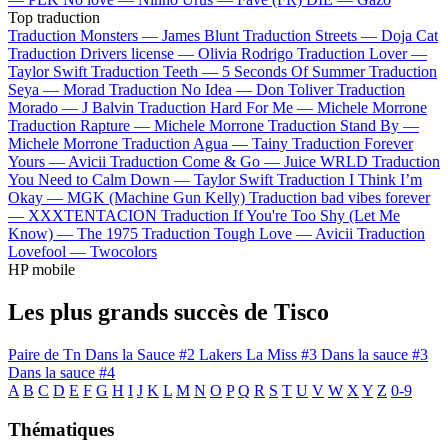
Top traduction
Traduction Monsters —
James Blunt
Traduction Streets —
Doja Cat
Traduction Drivers license —
Olivia Rodrigo
Traduction Lover —
Taylor Swift
Traduction Teeth —
5 Seconds Of Summer
Traduction
Seya —
Morad
Traduction No Idea —
Don Toliver
Traduction
Morado —
J Balvin
Traduction Hard For Me —
Michele Morrone
Traduction Rapture —
Michele Morrone
Traduction Stand By —
Michele Morrone
Traduction Agua —
Tainy
Traduction Forever
Yours —
Avicii
Traduction Come & Go —
Juice WRLD
Traduction
You Need to Calm Down —
Taylor Swift
Traduction I Think I’m
Okay —
MGK (Machine Gun Kelly)
Traduction bad vibes forever
—
XXXTENTACION
Traduction If You're Too Shy (Let Me
Know) —
The 1975
Traduction Tough Love —
Avicii
Traduction
Lovefool —
Twocolors
HP mobile
Les plus grands succès de Tisco
Paire de Tn
Dans la Sauce #2
Lakers
La Miss #3
Dans la sauce #3
Dans la sauce #4
A
B
C
D
E
F
G
H
I
J
K
L
M
N
O
P
Q
R
S
T
U
V
W
X
Y
Z
0-9
Thématiques