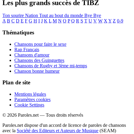
Les plus grands succès de TIBZ
Ton sourire
Nation
Tout au bout du monde
Bye Bye
A
B
C
D
E
F
G
H
I
J
K
L
M
N
O
P
Q
R
S
T
U
V
W
X
Y
Z
0-9
Thématiques
Chansons pour faire le sexe
Rap Français
Chansons d'amour
Chansons des Guinguettes
Chansons de Rugby et 3ème mi-temps
Chanson bonne humeur
Plan de site
Mentions légales
Paramètres cookies
Cookie Settings
© 2026 Paroles.net — Tous droits réservés
Paroles.net dispose d'un accord de licence de paroles de chansons
avec la
Société des Editeurs et Auteurs de Musique
(SEAM)