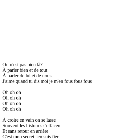
On n'est pas bien là?
À parler bien et de tout
À parler de lui et de nous
J'aime quand tu dis moi je m'en fous fous fous
Oh oh oh
Oh oh oh
Oh oh oh
Oh oh oh
À croire en vain on se lasse
Souvent les histoires s'effacent
Et sans retour en arrière
C'est mon secret j'en suis fier