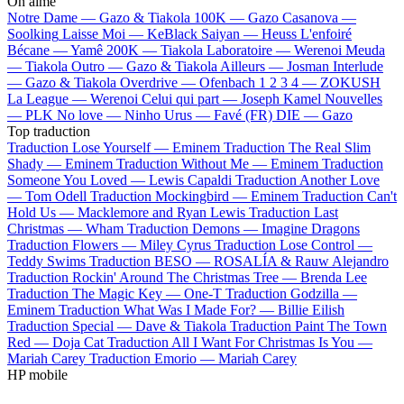
On aime
Notre Dame —
Gazo & Tiakola
100K —
Gazo
Casanova —
Soolking
Laisse Moi —
KeBlack
Saiyan —
Heuss L'enfoiré
Bécane —
Yamê
200K —
Tiakola
Laboratoire —
Werenoi
Meuda
—
Tiakola
Outro —
Gazo & Tiakola
Ailleurs —
Josman
Interlude
—
Gazo & Tiakola
Overdrive —
Ofenbach
1 2 3 4 —
ZOKUSH
La League —
Werenoi
Celui qui part —
Joseph Kamel
Nouvelles
—
PLK
No love —
Ninho
Urus —
Favé (FR)
DIE —
Gazo
Top traduction
Traduction Lose Yourself —
Eminem
Traduction The Real Slim
Shady —
Eminem
Traduction Without Me —
Eminem
Traduction
Someone You Loved —
Lewis Capaldi
Traduction Another Love
—
Tom Odell
Traduction Mockingbird —
Eminem
Traduction Can't
Hold Us —
Macklemore and Ryan Lewis
Traduction Last
Christmas —
Wham
Traduction Demons —
Imagine Dragons
Traduction Flowers —
Miley Cyrus
Traduction Lose Control —
Teddy Swims
Traduction BESO —
ROSALÍA & Rauw Alejandro
Traduction Rockin' Around The Christmas Tree —
Brenda Lee
Traduction The Magic Key —
One-T
Traduction Godzilla —
Eminem
Traduction What Was I Made For? —
Billie Eilish
Traduction Special —
Dave & Tiakola
Traduction Paint The Town
Red —
Doja Cat
Traduction All I Want For Christmas Is You —
Mariah Carey
Traduction Emorio —
Mariah Carey
HP mobile