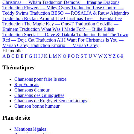
Christmas —
Wham
Traduction Demons —
Imagine Dragons
Traduction Flowers —
Miley Cyrus
Traduction Lose Control —
Teddy Swims
Traduction BESO —
ROSALÍA & Rauw Alejandro
Traduction Rockin' Around The Christmas Tree —
Brenda Lee
Traduction The Magic Key —
One-T
Traduction Godzilla —
Eminem
Traduction What Was I Made For? —
Billie Eilish
Traduction Special —
Dave & Tiakola
Traduction Paint The Town
Red —
Doja Cat
Traduction All I Want For Christmas Is You —
Mariah Carey
Traduction Emorio —
Mariah Carey
HP mobile
A
B
C
D
E
F
G
H
I
J
K
L
M
N
O
P
Q
R
S
T
U
V
W
X
Y
Z
0-9
Thématiques
Chansons pour faire le sexe
Rap Français
Chansons d'amour
Chansons des Guinguettes
Chansons de Rugby et 3ème mi-temps
Chanson bonne humeur
Plan de site
Mentions légales