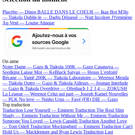
Placebo — Dinos
BALLE DANS LE COEUR — Ikaz Boi
M3lo
— Tiakola
Oublie-le — Dadju
Dépassé — Nuit Incolore
J't'emmène
Au Vent — Louise Attaque
On aime
Notre Dame —
Gazo & Tiakola
100K —
Gazo
Casanova —
Soolking
Laisse Moi —
KeBlack
Saiyan —
Heuss L'enfoiré
Bécane —
Yamê
200K —
Tiakola
Laboratoire —
Werenoi
Meuda
—
Tiakola
Outro —
Gazo & Tiakola
Ailleurs —
Josman
Interlude
—
Gazo & Tiakola
Overdrive —
Ofenbach
1 2 3 4 —
ZOKUSH
La League —
Werenoi
Celui qui part —
Joseph Kamel
Nouvelles
—
PLK
No love —
Ninho
Urus —
Favé (FR)
DIE —
Gazo
Top traduction
Traduction Lose Yourself —
Eminem
Traduction The Real Slim
Shady —
Eminem
Traduction Without Me —
Eminem
Traduction
Someone You Loved —
Lewis Capaldi
Traduction Another Love
—
Tom Odell
Traduction Mockingbird —
Eminem
Traduction Can't
Hold Us —
Macklemore and Ryan Lewis
Traduction Last