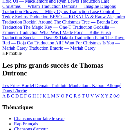
Hold Us —
Macklemore and Ryan Lewis
Traduction Last
Christmas —
Wham
Traduction Demons —
Imagine Dragons
Traduction Flowers —
Miley Cyrus
Traduction Lose Control —
Teddy Swims
Traduction BESO —
ROSALÍA & Rauw Alejandro
Traduction Rockin' Around The Christmas Tree —
Brenda Lee
Traduction The Magic Key —
One-T
Traduction Godzilla —
Eminem
Traduction What Was I Made For? —
Billie Eilish
Traduction Special —
Dave & Tiakola
Traduction Paint The Town
Red —
Doja Cat
Traduction All I Want For Christmas Is You —
Mariah Carey
Traduction Emorio —
Mariah Carey
HP mobile
Les plus grands succès de Thomas
Dutronc
Les Frites Bordel
Demain
Turlututu
Manhattan - Kaboul
Allongé
Dans L'herbe
A
B
C
D
E
F
G
H
I
J
K
L
M
N
O
P
Q
R
S
T
U
V
W
X
Y
Z
0-9
Thématiques
Chansons pour faire le sexe
Rap Français
Chansons d'amour