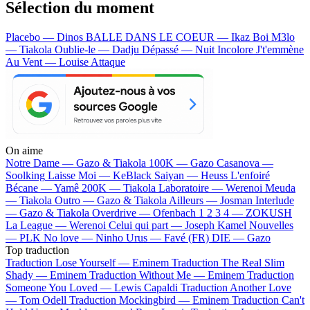
Sélection du moment
Placebo — Dinos
BALLE DANS LE COEUR — Ikaz Boi
M3lo
— Tiakola
Oublie-le — Dadju
Dépassé — Nuit Incolore
J't'emmène
Au Vent — Louise Attaque
On aime
Notre Dame —
Gazo & Tiakola
100K —
Gazo
Casanova —
Soolking
Laisse Moi —
KeBlack
Saiyan —
Heuss L'enfoiré
Bécane —
Yamê
200K —
Tiakola
Laboratoire —
Werenoi
Meuda
—
Tiakola
Outro —
Gazo & Tiakola
Ailleurs —
Josman
Interlude
—
Gazo & Tiakola
Overdrive —
Ofenbach
1 2 3 4 —
ZOKUSH
La League —
Werenoi
Celui qui part —
Joseph Kamel
Nouvelles
—
PLK
No love —
Ninho
Urus —
Favé (FR)
DIE —
Gazo
Top traduction
Traduction Lose Yourself —
Eminem
Traduction The Real Slim
Shady —
Eminem
Traduction Without Me —
Eminem
Traduction
Someone You Loved —
Lewis Capaldi
Traduction Another Love
—
Tom Odell
Traduction Mockingbird —
Eminem
Traduction Can't