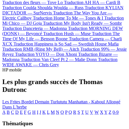
Traduction des fleurs —
Tove Lo
Traduction AH HA —
Cardi B
Traduction Coulda Shoulda Woulda —
Russ
Traduction KYLIAN
DICTADOR —
SurNervis
Traduction The Way You Are —
Electric Callboy
Traduction Home To Me —
Tones & I
Traduction
Mi Chico —
DJ Goja
Traduction My Body Isn't Ready —
Sombr
Traduction Danceteria —
Madonna
Traduction MORNING DEW
(DONK) —
Beyoncé
Traduction Hush —
Muse
Traduction The
Time Of My Life —
Benson Boone
Traduction Camera —
Charli
XCX
Traduction Happiness is So Sad —
Swedish House Mafia
Traduction RMB (Ring My Bell) —
Aitch
Traduction 99% —
Jessie
Reyez
Traduction YOYO —
Don Xhoni
Traduction Bizarre —
Madonna
Traduction Van Cleef Pt 2 —
Malie Donn
Traduction
WIDE AWAKE —
Chris Grey
HP mobile
Les plus grands succès de Thomas
Dutronc
Les Frites Bordel
Demain
Turlututu
Manhattan - Kaboul
Allongé
Dans L'herbe
A
B
C
D
E
F
G
H
I
J
K
L
M
N
O
P
Q
R
S
T
U
V
W
X
Y
Z
0-9
Thématiques