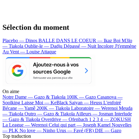
Sélection du moment
Placebo — Dinos
BALLE DANS LE COEUR — Ikaz Boi
M3lo
— Tiakola
Oublie-le — Dadju
Dépassé — Nuit Incolore
J't'emmène
Au Vent — Louise Attaque
On aime
Notre Dame —
Gazo & Tiakola
100K —
Gazo
Casanova —
Soolking
Laisse Moi —
KeBlack
Saiyan —
Heuss L'enfoiré
Bécane —
Yamê
200K —
Tiakola
Laboratoire —
Werenoi
Meuda
—
Tiakola
Outro —
Gazo & Tiakola
Ailleurs —
Josman
Interlude
—
Gazo & Tiakola
Overdrive —
Ofenbach
1 2 3 4 —
ZOKUSH
La League —
Werenoi
Celui qui part —
Joseph Kamel
Nouvelles
—
PLK
No love —
Ninho
Urus —
Favé (FR)
DIE —
Gazo
Top traduction