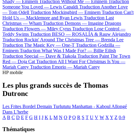
Shady —
Eminem
Traduction Without Me —
Eminem
Traduction
Someone You Loved —
Lewis Capaldi
Traduction Another Love
—
Tom Odell
Traduction Mockingbird —
Eminem
Traduction Can't
Hold Us —
Macklemore and Ryan Lewis
Traduction Last
Christmas —
Wham
Traduction Demons —
Imagine Dragons
Traduction Flowers —
Miley Cyrus
Traduction Lose Control —
Teddy Swims
Traduction BESO —
ROSALÍA & Rauw Alejandro
Traduction Rockin' Around The Christmas Tree —
Brenda Lee
Traduction The Magic Key —
One-T
Traduction Godzilla —
Eminem
Traduction What Was I Made For? —
Billie Eilish
Traduction Special —
Dave & Tiakola
Traduction Paint The Town
Red —
Doja Cat
Traduction All I Want For Christmas Is You —
Mariah Carey
Traduction Emorio —
Mariah Carey
HP mobile
Les plus grands succès de Thomas
Dutronc
Les Frites Bordel
Demain
Turlututu
Manhattan - Kaboul
Allongé
Dans L'herbe
A
B
C
D
E
F
G
H
I
J
K
L
M
N
O
P
Q
R
S
T
U
V
W
X
Y
Z
0-9
Thématiques