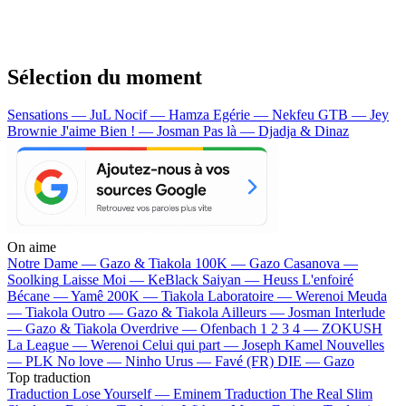
Sélection du moment
Sensations — JuL
Nocif — Hamza
Egérie — Nekfeu
GTB — Jey
Brownie
J'aime Bien ! — Josman
Pas là — Djadja & Dinaz
On aime
Notre Dame —
Gazo & Tiakola
100K —
Gazo
Casanova —
Soolking
Laisse Moi —
KeBlack
Saiyan —
Heuss L'enfoiré
Bécane —
Yamê
200K —
Tiakola
Laboratoire —
Werenoi
Meuda
—
Tiakola
Outro —
Gazo & Tiakola
Ailleurs —
Josman
Interlude
—
Gazo & Tiakola
Overdrive —
Ofenbach
1 2 3 4 —
ZOKUSH
La League —
Werenoi
Celui qui part —
Joseph Kamel
Nouvelles
—
PLK
No love —
Ninho
Urus —
Favé (FR)
DIE —
Gazo
Top traduction
Traduction Lose Yourself —
Eminem
Traduction The Real Slim