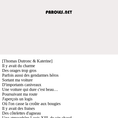
[Thomas Dutronc & Katerine]
Il y avait du charme
Des orages trop gros
Parfois aussi des gendarmes héros
Sortant ma voiture
D'importants caniveaux
Une voiture qui dure c'est beau…
Poursuivant ma route
J'aperçois un logis
Où l'on casse la croûte aux bougies
Il y avait des fraises
Des côtelettes d'agneau
Une atmosphère Louis XIII, du vin chaud.