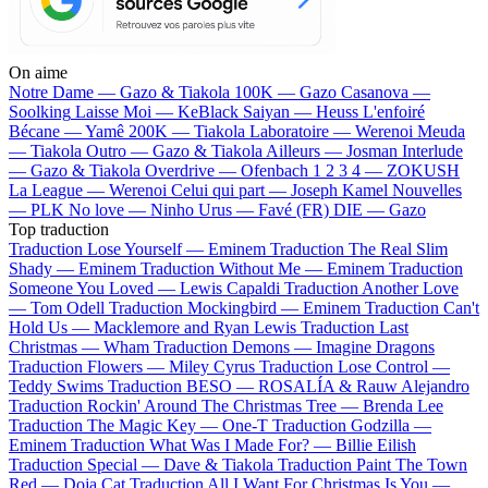
On aime
Notre Dame —
Gazo & Tiakola
100K —
Gazo
Casanova —
Soolking
Laisse Moi —
KeBlack
Saiyan —
Heuss L'enfoiré
Bécane —
Yamê
200K —
Tiakola
Laboratoire —
Werenoi
Meuda
—
Tiakola
Outro —
Gazo & Tiakola
Ailleurs —
Josman
Interlude
—
Gazo & Tiakola
Overdrive —
Ofenbach
1 2 3 4 —
ZOKUSH
La League —
Werenoi
Celui qui part —
Joseph Kamel
Nouvelles
—
PLK
No love —
Ninho
Urus —
Favé (FR)
DIE —
Gazo
Top traduction
Traduction Lose Yourself —
Eminem
Traduction The Real Slim
Shady —
Eminem
Traduction Without Me —
Eminem
Traduction
Someone You Loved —
Lewis Capaldi
Traduction Another Love
—
Tom Odell
Traduction Mockingbird —
Eminem
Traduction Can't
Hold Us —
Macklemore and Ryan Lewis
Traduction Last
Christmas —
Wham
Traduction Demons —
Imagine Dragons
Traduction Flowers —
Miley Cyrus
Traduction Lose Control —
Teddy Swims
Traduction BESO —
ROSALÍA & Rauw Alejandro
Traduction Rockin' Around The Christmas Tree —
Brenda Lee
Traduction The Magic Key —
One-T
Traduction Godzilla —
Eminem
Traduction What Was I Made For? —
Billie Eilish
Traduction Special —
Dave & Tiakola
Traduction Paint The Town
Red —
Doja Cat
Traduction All I Want For Christmas Is You —