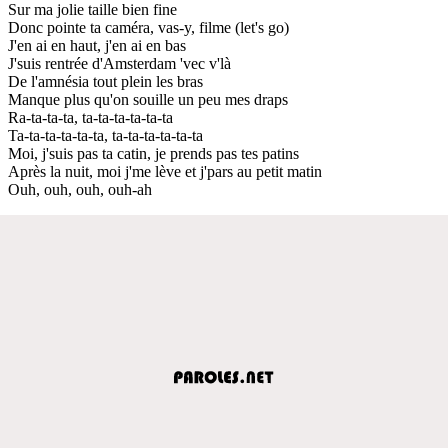
Sur ma jolie taille bien fine
Donc pointe ta caméra, vas-y, filme (let's go)
J'en ai en haut, j'en ai en bas
J'suis rentrée d'Amsterdam 'vec v'là
De l'amnésia tout plein les bras
Manque plus qu'on souille un peu mes draps
Ra-ta-ta-ta, ta-ta-ta-ta-ta-ta
Ta-ta-ta-ta-ta-ta, ta-ta-ta-ta-ta-ta
Moi, j'suis pas ta catin, je prends pas tes patins
Après la nuit, moi j'me lève et j'pars au petit matin
Ouh, ouh, ouh, ouh-ah