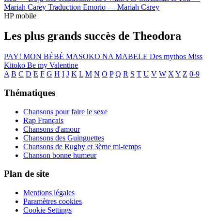
Mariah Carey
Traduction Emorio —
Mariah Carey
HP mobile
Les plus grands succès de Theodora
PAY!
MON BÉBÉ
MASOKO NA MABELE
Des mythos
Miss
Kitoko
Be my Valentine
A
B
C
D
E
F
G
H
I
J
K
L
M
N
O
P
Q
R
S
T
U
V
W
X
Y
Z
0-9
Thématiques
Chansons pour faire le sexe
Rap Français
Chansons d'amour
Chansons des Guinguettes
Chansons de Rugby et 3ème mi-temps
Chanson bonne humeur
Plan de site
Mentions légales
Paramètres cookies
Cookie Settings