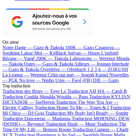
On aime
Notre Dame —
Gazo & Tiakola
100K —
Gazo
Casanova —
Soolking
Laisse Moi —
KeBlack
Saiyan —
Heuss L'enfoiré
Bécane —
Yamê
200K —
Tiakola
Laboratoire —
Werenoi
Meuda
—
Tiakola
Outro —
Gazo & Tiakola
Ailleurs —
Josman
Interlude
—
Gazo & Tiakola
Overdrive —
Ofenbach
1 2 3 4 —
ZOKUSH
La League —
Werenoi
Celui qui part —
Joseph Kamel
Nouvelles
—
PLK
No love —
Ninho
Urus —
Favé (FR)
DIE —
Gazo
Top traduction
Traduction des fleurs —
Tove Lo
Traduction AH HA —
Cardi B
Traduction Coulda Shoulda Woulda —
Russ
Traduction KYLIAN
DICTADOR —
SurNervis
Traduction The Way You Are —
Electric Callboy
Traduction Home To Me —
Tones & I
Traduction
Mi Chico —
DJ Goja
Traduction My Body Isn't Ready —
Sombr
Traduction Danceteria —
Madonna
Traduction MORNING DEW
(DONK) —
Beyoncé
Traduction Hush —
Muse
Traduction The
Time Of My Life —
Benson Boone
Traduction Camera —
Charli
XCX
Traduction Happiness is So Sad —
Swedish House Mafia