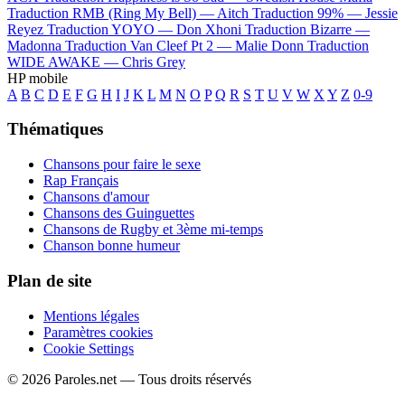
Traduction RMB (Ring My Bell) —
Aitch
Traduction 99% —
Jessie
Reyez
Traduction YOYO —
Don Xhoni
Traduction Bizarre —
Madonna
Traduction Van Cleef Pt 2 —
Malie Donn
Traduction
WIDE AWAKE —
Chris Grey
HP mobile
A
B
C
D
E
F
G
H
I
J
K
L
M
N
O
P
Q
R
S
T
U
V
W
X
Y
Z
0-9
Thématiques
Chansons pour faire le sexe
Rap Français
Chansons d'amour
Chansons des Guinguettes
Chansons de Rugby et 3ème mi-temps
Chanson bonne humeur
Plan de site
Mentions légales
Paramètres cookies
Cookie Settings
© 2026 Paroles.net — Tous droits réservés