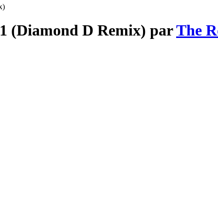
x)
11 (Diamond D Remix) par
The R