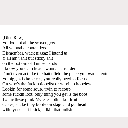
[Dice Raw]
Yo, look at all the scavengers
All wannabe contenders
Dismember, wack niggaz I intend ta
Y'all ain't shit but sticky shit
on the bottom of Timber-lands
I know you clam heads wanna surrender
Don't even act like the battlefield the place you wanna enter
Yo niggaz is hopeless, you really need to focus
On who's the fuckin dopelist or wind up hopeless
Lookin for some soup, tryin to recoup
some fuckin loot, only thing you get is the boot
To me these punk MC's is nothin but fruit
Cakes, shake they booty on stage and get head
with lyrics that I kick, talkin that bullshit