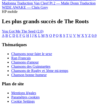
Madonna
Traduction Van Cleef Pt 2 —
Malie Donn
Traduction
WIDE AWAKE —
Chris Grey
HP mobile
Les plus grands succès de The Roots
You Got Me
The Seed (2.0)
A
B
C
D
E
F
G
H
I
J
K
L
M
N
O
P
Q
R
S
T
U
V
W
X
Y
Z
0-9
Thématiques
Chansons pour faire le sexe
Rap Français
Chansons d'amour
Chansons des Guinguettes
Chansons de Rugby et 3ème mi-temps
Chanson bonne humeur
Plan de site
Mentions légales
Paramètres cookies
Cookie Settings