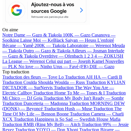
On aime
Notre Dame —
Gazo & Tiakola
100K —
Gazo
Casanova —
Soolking
Laisse Moi —
KeBlack
Saiyan —
Heuss L'enfoiré
Bécane —
Yamê
200K —
Tiakola
Laboratoire —
Werenoi
Meuda
—
Tiakola
Outro —
Gazo & Tiakola
Ailleurs —
Josman
Interlude
—
Gazo & Tiakola
Overdrive —
Ofenbach
1 2 3 4 —
ZOKUSH
La League —
Werenoi
Celui qui part —
Joseph Kamel
Nouvelles
—
PLK
No love —
Ninho
Urus —
Favé (FR)
DIE —
Gazo
Top traduction
Traduction des fleurs —
Tove Lo
Traduction AH HA —
Cardi B
Traduction Coulda Shoulda Woulda —
Russ
Traduction KYLIAN
DICTADOR —
SurNervis
Traduction The Way You Are —
Electric Callboy
Traduction Home To Me —
Tones & I
Traduction
Mi Chico —
DJ Goja
Traduction My Body Isn't Ready —
Sombr
Traduction Danceteria —
Madonna
Traduction MORNING DEW
(DONK) —
Beyoncé
Traduction Hush —
Muse
Traduction The
Time Of My Life —
Benson Boone
Traduction Camera —
Charli
XCX
Traduction Happiness is So Sad —
Swedish House Mafia
Traduction RMB (Ring My Bell) —
Aitch
Traduction 99% —
Jessie
Reyez
Traduction YOYO —
Don Xhoni
Traduction Bizarre —