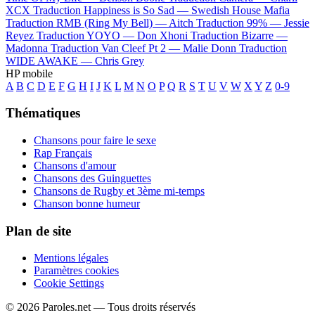
XCX
Traduction Happiness is So Sad —
Swedish House Mafia
Traduction RMB (Ring My Bell) —
Aitch
Traduction 99% —
Jessie
Reyez
Traduction YOYO —
Don Xhoni
Traduction Bizarre —
Madonna
Traduction Van Cleef Pt 2 —
Malie Donn
Traduction
WIDE AWAKE —
Chris Grey
HP mobile
A
B
C
D
E
F
G
H
I
J
K
L
M
N
O
P
Q
R
S
T
U
V
W
X
Y
Z
0-9
Thématiques
Chansons pour faire le sexe
Rap Français
Chansons d'amour
Chansons des Guinguettes
Chansons de Rugby et 3ème mi-temps
Chanson bonne humeur
Plan de site
Mentions légales
Paramètres cookies
Cookie Settings
© 2026 Paroles.net — Tous droits réservés