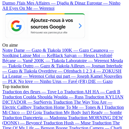
Damso
J'fais Mes Affaires — Djadja & Dinaz
Eurostar — Ninho
All Eyes On Me — Werenoi
On aime
Notre Dame —
Gazo & Tiakola
100K —
Gazo
Casanova —
Soolking
Laisse Moi —
KeBlack
Saiyan —
Heuss L'enfoiré
Bécane —
Yamê
200K —
Tiakola
Laboratoire —
Werenoi
Meuda
—
Tiakola
Outro —
Gazo & Tiakola
Ailleurs —
Josman
Interlude
—
Gazo & Tiakola
Overdrive —
Ofenbach
1 2 3 4 —
ZOKUSH
La League —
Werenoi
Celui qui part —
Joseph Kamel
Nouvelles
—
PLK
No love —
Ninho
Urus —
Favé (FR)
DIE —
Gazo
Top traduction
Traduction des fleurs —
Tove Lo
Traduction AH HA —
Cardi B
Traduction Coulda Shoulda Woulda —
Russ
Traduction KYLIAN
DICTADOR —
SurNervis
Traduction The Way You Are —
Electric Callboy
Traduction Home To Me —
Tones & I
Traduction
Mi Chico —
DJ Goja
Traduction My Body Isn't Ready —
Sombr
Traduction Danceteria —
Madonna
Traduction MORNING DEW
(DONK) —
Beyoncé
Traduction Hush —
Muse
Traduction The
Time Of My Life —
Benson Boone
Traduction Camera —
Charli