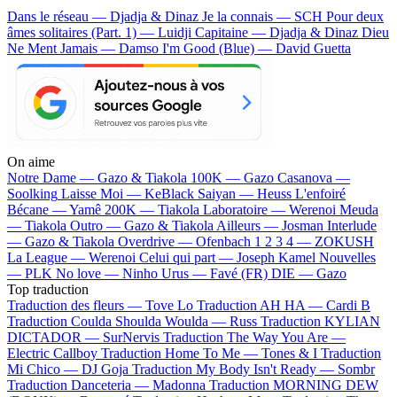
Dans le réseau — Djadja & Dinaz
Je la connais — SCH
Pour deux
âmes solitaires (Part. 1) — Luidji
Capitaine — Djadja & Dinaz
Dieu
Ne Ment Jamais — Damso
I'm Good (Blue) — David Guetta
On aime
Notre Dame —
Gazo & Tiakola
100K —
Gazo
Casanova —
Soolking
Laisse Moi —
KeBlack
Saiyan —
Heuss L'enfoiré
Bécane —
Yamê
200K —
Tiakola
Laboratoire —
Werenoi
Meuda
—
Tiakola
Outro —
Gazo & Tiakola
Ailleurs —
Josman
Interlude
—
Gazo & Tiakola
Overdrive —
Ofenbach
1 2 3 4 —
ZOKUSH
La League —
Werenoi
Celui qui part —
Joseph Kamel
Nouvelles
—
PLK
No love —
Ninho
Urus —
Favé (FR)
DIE —
Gazo
Top traduction
Traduction des fleurs —
Tove Lo
Traduction AH HA —
Cardi B
Traduction Coulda Shoulda Woulda —
Russ
Traduction KYLIAN
DICTADOR —
SurNervis
Traduction The Way You Are —
Electric Callboy
Traduction Home To Me —
Tones & I
Traduction
Mi Chico —
DJ Goja
Traduction My Body Isn't Ready —
Sombr
Traduction Danceteria —
Madonna
Traduction MORNING DEW