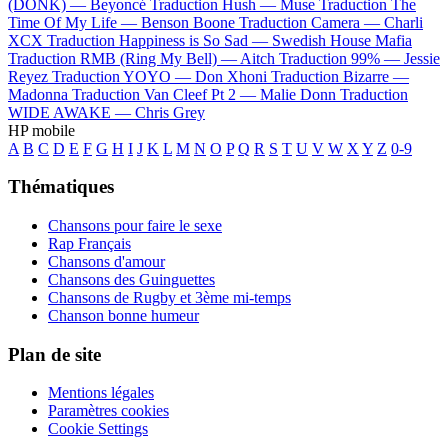
(DONK) —
Beyoncé
Traduction Hush —
Muse
Traduction The
Time Of My Life —
Benson Boone
Traduction Camera —
Charli
XCX
Traduction Happiness is So Sad —
Swedish House Mafia
Traduction RMB (Ring My Bell) —
Aitch
Traduction 99% —
Jessie
Reyez
Traduction YOYO —
Don Xhoni
Traduction Bizarre —
Madonna
Traduction Van Cleef Pt 2 —
Malie Donn
Traduction
WIDE AWAKE —
Chris Grey
HP mobile
A
B
C
D
E
F
G
H
I
J
K
L
M
N
O
P
Q
R
S
T
U
V
W
X
Y
Z
0-9
Thématiques
Chansons pour faire le sexe
Rap Français
Chansons d'amour
Chansons des Guinguettes
Chansons de Rugby et 3ème mi-temps
Chanson bonne humeur
Plan de site
Mentions légales
Paramètres cookies
Cookie Settings