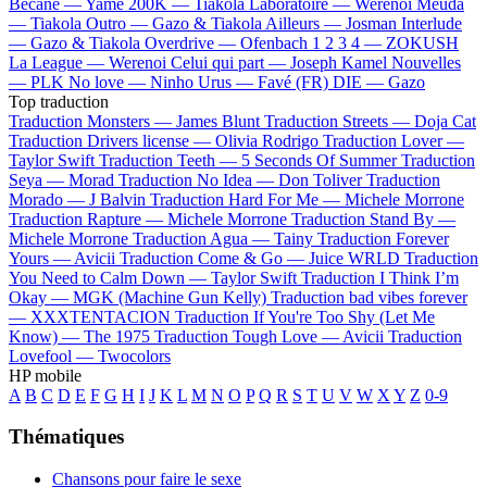
Bécane —
Yamê
200K —
Tiakola
Laboratoire —
Werenoi
Meuda
—
Tiakola
Outro —
Gazo & Tiakola
Ailleurs —
Josman
Interlude
—
Gazo & Tiakola
Overdrive —
Ofenbach
1 2 3 4 —
ZOKUSH
La League —
Werenoi
Celui qui part —
Joseph Kamel
Nouvelles
—
PLK
No love —
Ninho
Urus —
Favé (FR)
DIE —
Gazo
Top traduction
Traduction Monsters —
James Blunt
Traduction Streets —
Doja Cat
Traduction Drivers license —
Olivia Rodrigo
Traduction Lover —
Taylor Swift
Traduction Teeth —
5 Seconds Of Summer
Traduction
Seya —
Morad
Traduction No Idea —
Don Toliver
Traduction
Morado —
J Balvin
Traduction Hard For Me —
Michele Morrone
Traduction Rapture —
Michele Morrone
Traduction Stand By —
Michele Morrone
Traduction Agua —
Tainy
Traduction Forever
Yours —
Avicii
Traduction Come & Go —
Juice WRLD
Traduction
You Need to Calm Down —
Taylor Swift
Traduction I Think I’m
Okay —
MGK (Machine Gun Kelly)
Traduction bad vibes forever
—
XXXTENTACION
Traduction If You're Too Shy (Let Me
Know) —
The 1975
Traduction Tough Love —
Avicii
Traduction
Lovefool —
Twocolors
HP mobile
A
B
C
D
E
F
G
H
I
J
K
L
M
N
O
P
Q
R
S
T
U
V
W
X
Y
Z
0-9
Thématiques
Chansons pour faire le sexe