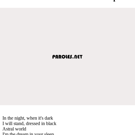
In the night, when it's dark
I will stand, dressed in black
Astral world
I'm the dream in your sleep