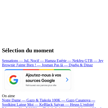
Sélection du moment
Sensations — JuL
Nocif — Hamza
Egérie — Nekfeu
GTB — Jey
Brownie
J'aime Bien ! — Josman
Pas là — Djadja & Dinaz
On aime
Notre Dame —
Gazo & Tiakola
100K —
Gazo
Casanova —
Soolking
Laisse Moi —
KeBlack
Saiyan —
Heuss L'enfoiré