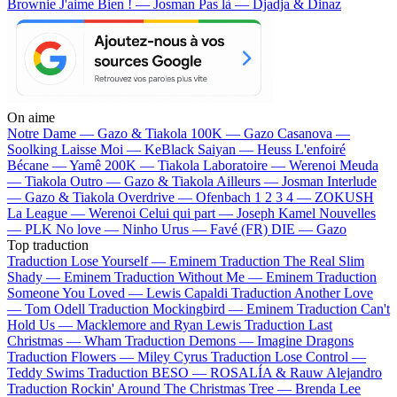
Brownie
J'aime Bien ! — Josman
Pas là — Djadja & Dinaz
On aime
Notre Dame —
Gazo & Tiakola
100K —
Gazo
Casanova —
Soolking
Laisse Moi —
KeBlack
Saiyan —
Heuss L'enfoiré
Bécane —
Yamê
200K —
Tiakola
Laboratoire —
Werenoi
Meuda
—
Tiakola
Outro —
Gazo & Tiakola
Ailleurs —
Josman
Interlude
—
Gazo & Tiakola
Overdrive —
Ofenbach
1 2 3 4 —
ZOKUSH
La League —
Werenoi
Celui qui part —
Joseph Kamel
Nouvelles
—
PLK
No love —
Ninho
Urus —
Favé (FR)
DIE —
Gazo
Top traduction
Traduction Lose Yourself —
Eminem
Traduction The Real Slim
Shady —
Eminem
Traduction Without Me —
Eminem
Traduction
Someone You Loved —
Lewis Capaldi
Traduction Another Love
—
Tom Odell
Traduction Mockingbird —
Eminem
Traduction Can't
Hold Us —
Macklemore and Ryan Lewis
Traduction Last
Christmas —
Wham
Traduction Demons —
Imagine Dragons
Traduction Flowers —
Miley Cyrus
Traduction Lose Control —
Teddy Swims
Traduction BESO —
ROSALÍA & Rauw Alejandro
Traduction Rockin' Around The Christmas Tree —
Brenda Lee