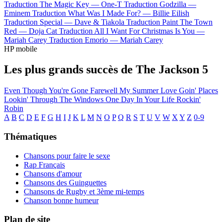
Traduction The Magic Key —
One-T
Traduction Godzilla —
Eminem
Traduction What Was I Made For? —
Billie Eilish
Traduction Special —
Dave & Tiakola
Traduction Paint The Town
Red —
Doja Cat
Traduction All I Want For Christmas Is You —
Mariah Carey
Traduction Emorio —
Mariah Carey
HP mobile
Les plus grands succès de The Jackson 5
Even Though You're Gone
Farewell My Summer Love
Goin' Places
Lookin' Through The Windows
One Day In Your Life
Rockin'
Robin
A
B
C
D
E
F
G
H
I
J
K
L
M
N
O
P
Q
R
S
T
U
V
W
X
Y
Z
0-9
Thématiques
Chansons pour faire le sexe
Rap Français
Chansons d'amour
Chansons des Guinguettes
Chansons de Rugby et 3ème mi-temps
Chanson bonne humeur
Plan de site