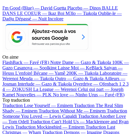
I'm Good (Blue) — David Guetta
Placebo — Dinos
BALLE
DANS LE COEUR — Ikaz Boi
M3lo — Tiakola
Oublie-le —
Dadju
Dépassé — Nuit Incolore
On aime
FlashBack —
Favé (FR)
Notre Dame —
Gazo & Tiakola
100K —
Gazo
Casanova —
Soolking
Laisse Moi —
KeBlack
Saiyan —
Heuss L'enfoiré
Bécane —
Yamê
200K —
Tiakola
Laboratoire —
Werenoi
Meuda —
Tiakola
Outro —
Gazo & Tiakola
Ailleurs —
Josman
Interlude —
Gazo & Tiakola
Overdrive —
Ofenbach
1 2 3
4 —
ZOKUSH
La League —
Werenoi
Celui qui part —
Joseph
Kamel
Nouvelles —
PLK
No love —
Ninho
Urus —
Favé (FR)
Top traduction
Traduction Lose Yourself —
Eminem
Traduction The Real Slim
Shady —
Eminem
Traduction Without Me —
Eminem
Traduction
Someone You Loved —
Lewis Capaldi
Traduction Another Love
—
Tom Odell
Traduction Can't Hold Us —
Macklemore and Ryan
Lewis
Traduction Mockingbird —
Eminem
Traduction Last
Christmas —
Wham
Traduction Demons —
Imagine Dragons