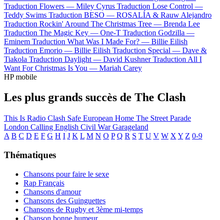
Traduction Flowers —
Miley Cyrus
Traduction Lose Control —
Teddy Swims
Traduction BESO —
ROSALÍA & Rauw Alejandro
Traduction Rockin' Around The Christmas Tree —
Brenda Lee
Traduction The Magic Key —
One-T
Traduction Godzilla —
Eminem
Traduction What Was I Made For? —
Billie Eilish
Traduction Emorio —
Billie Eilish
Traduction Special —
Dave &
Tiakola
Traduction Daylight —
David Kushner
Traduction All I
Want For Christmas Is You —
Mariah Carey
HP mobile
Les plus grands succès de The Clash
This Is Radio Clash
Safe European Home
The Street Parade
London Calling
English Civil War
Garageland
A
B
C
D
E
F
G
H
I
J
K
L
M
N
O
P
Q
R
S
T
U
V
W
X
Y
Z
0-9
Thématiques
Chansons pour faire le sexe
Rap Français
Chansons d'amour
Chansons des Guinguettes
Chansons de Rugby et 3ème mi-temps
Chanson bonne humeur