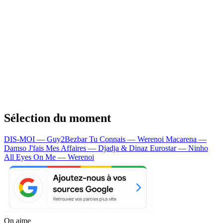
Sélection du moment
DIS-MOI — Guy2Bezbar
Tu Connais — Werenoi
Macarena —
Damso
J'fais Mes Affaires — Djadja & Dinaz
Eurostar — Ninho
All Eyes On Me — Werenoi
On aime