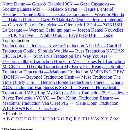
Notre Dame —
Gazo & Tiakola
100K —
Gazo
Casanova —
Soolking
Laisse Moi —
KeBlack
Saiyan —
Heuss L'enfoiré
Bécane —
Yamê
200K —
Tiakola
Laboratoire —
Werenoi
Meuda
—
Tiakola
Outro —
Gazo & Tiakola
Ailleurs —
Josman
Interlude
—
Gazo & Tiakola
Overdrive —
Ofenbach
1 2 3 4 —
ZOKUSH
La League —
Werenoi
Celui qui part —
Joseph Kamel
Nouvelles
—
PLK
No love —
Ninho
Urus —
Favé (FR)
DIE —
Gazo
Top traduction
Traduction des fleurs —
Tove Lo
Traduction AH HA —
Cardi B
Traduction Coulda Shoulda Woulda —
Russ
Traduction KYLIAN
DICTADOR —
SurNervis
Traduction The Way You Are —
Electric Callboy
Traduction Home To Me —
Tones & I
Traduction
Mi Chico —
DJ Goja
Traduction My Body Isn't Ready —
Sombr
Traduction Danceteria —
Madonna
Traduction MORNING DEW
(DONK) —
Beyoncé
Traduction Hush —
Muse
Traduction The
Time Of My Life —
Benson Boone
Traduction Camera —
Charli
XCX
Traduction Happiness is So Sad —
Swedish House Mafia
Traduction RMB (Ring My Bell) —
Aitch
Traduction 99% —
Jessie
Reyez
Traduction YOYO —
Don Xhoni
Traduction Bizarre —
Madonna
Traduction Van Cleef Pt 2 —
Malie Donn
Traduction
WIDE AWAKE —
Chris Grey
HP mobile
A
B
C
D
E
F
G
H
I
J
K
L
M
N
O
P
Q
R
S
T
U
V
W
X
Y
Z
0-9
Thématiques