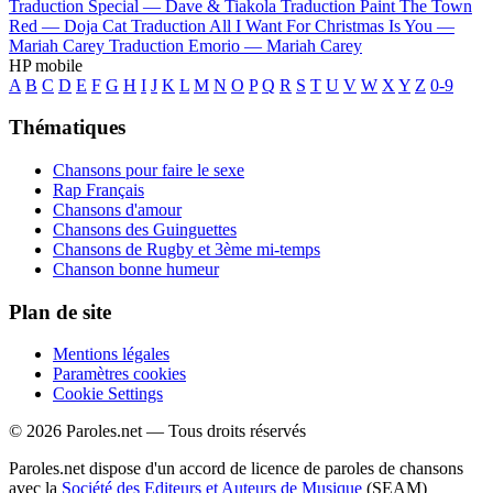
Traduction Special —
Dave & Tiakola
Traduction Paint The Town
Red —
Doja Cat
Traduction All I Want For Christmas Is You —
Mariah Carey
Traduction Emorio —
Mariah Carey
HP mobile
A
B
C
D
E
F
G
H
I
J
K
L
M
N
O
P
Q
R
S
T
U
V
W
X
Y
Z
0-9
Thématiques
Chansons pour faire le sexe
Rap Français
Chansons d'amour
Chansons des Guinguettes
Chansons de Rugby et 3ème mi-temps
Chanson bonne humeur
Plan de site
Mentions légales
Paramètres cookies
Cookie Settings
© 2026 Paroles.net — Tous droits réservés
Paroles.net dispose d'un accord de licence de paroles de chansons
avec la
Société des Editeurs et Auteurs de Musique
(SEAM)