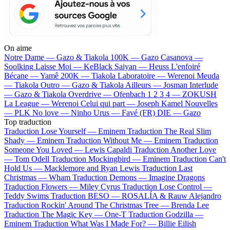
On aime
Notre Dame —
Gazo & Tiakola
100K —
Gazo
Casanova —
Soolking
Laisse Moi —
KeBlack
Saiyan —
Heuss L'enfoiré
Bécane —
Yamê
200K —
Tiakola
Laboratoire —
Werenoi
Meuda
—
Tiakola
Outro —
Gazo & Tiakola
Ailleurs —
Josman
Interlude
—
Gazo & Tiakola
Overdrive —
Ofenbach
1 2 3 4 —
ZOKUSH
La League —
Werenoi
Celui qui part —
Joseph Kamel
Nouvelles
—
PLK
No love —
Ninho
Urus —
Favé (FR)
DIE —
Gazo
Top traduction
Traduction Lose Yourself —
Eminem
Traduction The Real Slim
Shady —
Eminem
Traduction Without Me —
Eminem
Traduction
Someone You Loved —
Lewis Capaldi
Traduction Another Love
—
Tom Odell
Traduction Mockingbird —
Eminem
Traduction Can't
Hold Us —
Macklemore and Ryan Lewis
Traduction Last
Christmas —
Wham
Traduction Demons —
Imagine Dragons
Traduction Flowers —
Miley Cyrus
Traduction Lose Control —
Teddy Swims
Traduction BESO —
ROSALÍA & Rauw Alejandro
Traduction Rockin' Around The Christmas Tree —
Brenda Lee
Traduction The Magic Key —
One-T
Traduction Godzilla —
Eminem
Traduction What Was I Made For? —
Billie Eilish