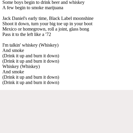
Some boys begin to drink beer and whiskey
A few begin to smoke marijuana
Jack Daniel's early time, Black Label moonshine
Shoot it down, turn your big toe up in your boot
Mexico or homegrown, roll a joint, glass bong
Pass it to the left like a '72
I'm talkin' whiskey (Whiskey)
And smoke
(Drink it up and burn it down)
(Drink it up and burn it down)
Whiskey (Whiskey)
And smoke
(Drink it up and burn it down)
(Drink it up and burn it down)