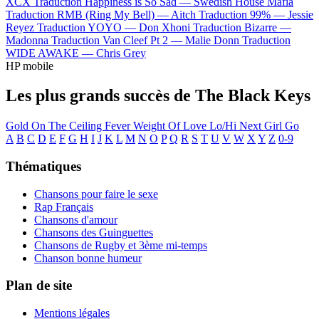
XCX
Traduction Happiness is So Sad —
Swedish House Mafia
Traduction RMB (Ring My Bell) —
Aitch
Traduction 99% —
Jessie
Reyez
Traduction YOYO —
Don Xhoni
Traduction Bizarre —
Madonna
Traduction Van Cleef Pt 2 —
Malie Donn
Traduction
WIDE AWAKE —
Chris Grey
HP mobile
Les plus grands succès de The Black Keys
Gold On The Ceiling
Fever
Weight Of Love
Lo/Hi
Next Girl
Go
A
B
C
D
E
F
G
H
I
J
K
L
M
N
O
P
Q
R
S
T
U
V
W
X
Y
Z
0-9
Thématiques
Chansons pour faire le sexe
Rap Français
Chansons d'amour
Chansons des Guinguettes
Chansons de Rugby et 3ème mi-temps
Chanson bonne humeur
Plan de site
Mentions légales