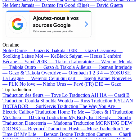
Ne Ment Jamais — Damso
I'm Good (Blue) — David Guetta
On aime
Notre Dame —
Gazo & Tiakola
100K —
Gazo
Casanova —
Soolking
Laisse Moi —
KeBlack
Saiyan —
Heuss L'enfoiré
Bécane —
Yamê
200K —
Tiakola
Laboratoire —
Werenoi
Meuda
—
Tiakola
Outro —
Gazo & Tiakola
Ailleurs —
Josman
Interlude
—
Gazo & Tiakola
Overdrive —
Ofenbach
1 2 3 4 —
ZOKUSH
La League —
Werenoi
Celui qui part —
Joseph Kamel
Nouvelles
—
PLK
No love —
Ninho
Urus —
Favé (FR)
DIE —
Gazo
Top traduction
Traduction des fleurs —
Tove Lo
Traduction AH HA —
Cardi B
Traduction Coulda Shoulda Woulda —
Russ
Traduction KYLIAN
DICTADOR —
SurNervis
Traduction The Way You Are —
Electric Callboy
Traduction Home To Me —
Tones & I
Traduction
Mi Chico —
DJ Goja
Traduction My Body Isn't Ready —
Sombr
Traduction Danceteria —
Madonna
Traduction MORNING DEW
(DONK) —
Beyoncé
Traduction Hush —
Muse
Traduction The
Time Of My Life —
Benson Boone
Traduction Camera —
Charli