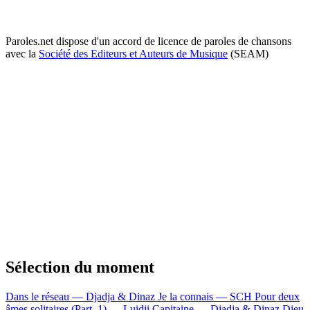
Paroles.net dispose d'un accord de licence de paroles de chansons
avec la
Société des Editeurs et Auteurs de Musique
(SEAM)
Sélection du moment
Dans le réseau — Djadja & Dinaz
Je la connais — SCH
Pour deux
âmes solitaires (Part. 1) — Luidji
Capitaine — Djadja & Dinaz
Dieu