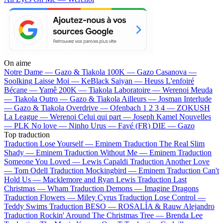
On aime
Notre Dame —
Gazo & Tiakola
100K —
Gazo
Casanova —
Soolking
Laisse Moi —
KeBlack
Saiyan —
Heuss L'enfoiré
Bécane —
Yamê
200K —
Tiakola
Laboratoire —
Werenoi
Meuda
—
Tiakola
Outro —
Gazo & Tiakola
Ailleurs —
Josman
Interlude
—
Gazo & Tiakola
Overdrive —
Ofenbach
1 2 3 4 —
ZOKUSH
La League —
Werenoi
Celui qui part —
Joseph Kamel
Nouvelles
—
PLK
No love —
Ninho
Urus —
Favé (FR)
DIE —
Gazo
Top traduction
Traduction Lose Yourself —
Eminem
Traduction The Real Slim
Shady —
Eminem
Traduction Without Me —
Eminem
Traduction
Someone You Loved —
Lewis Capaldi
Traduction Another Love
—
Tom Odell
Traduction Mockingbird —
Eminem
Traduction Can't
Hold Us —
Macklemore and Ryan Lewis
Traduction Last
Christmas —
Wham
Traduction Demons —
Imagine Dragons
Traduction Flowers —
Miley Cyrus
Traduction Lose Control —
Teddy Swims
Traduction BESO —
ROSALÍA & Rauw Alejandro
Traduction Rockin' Around The Christmas Tree —
Brenda Lee