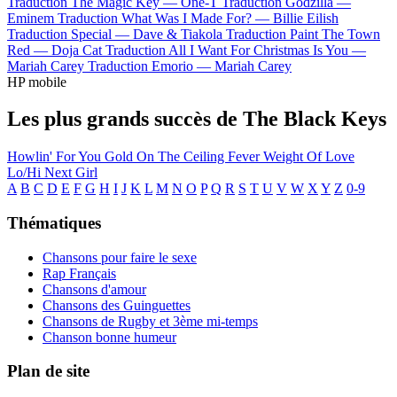
Traduction The Magic Key —
One-T
Traduction Godzilla —
Eminem
Traduction What Was I Made For? —
Billie Eilish
Traduction Special —
Dave & Tiakola
Traduction Paint The Town
Red —
Doja Cat
Traduction All I Want For Christmas Is You —
Mariah Carey
Traduction Emorio —
Mariah Carey
HP mobile
Les plus grands succès de The Black Keys
Howlin' For You
Gold On The Ceiling
Fever
Weight Of Love
Lo/Hi
Next Girl
A
B
C
D
E
F
G
H
I
J
K
L
M
N
O
P
Q
R
S
T
U
V
W
X
Y
Z
0-9
Thématiques
Chansons pour faire le sexe
Rap Français
Chansons d'amour
Chansons des Guinguettes
Chansons de Rugby et 3ème mi-temps
Chanson bonne humeur
Plan de site