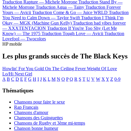
Traduction Rapture —
Michele Morrone
Traduction Stand By —
Michele Morrone
Traduction Agua —
Tainy
Traduction Forever
Yours —
Avicii
Traduction Come & Go —
Juice WRLD
Traduction
You Need to Calm Down —
Taylor Swift
Traduction I Think I’m
Okay —
MGK (Machine Gun Kelly)
Traduction bad vibes forever
—
XXXTENTACION
Traduction If You're Too Shy (Let Me
Know) —
The 1975
Traduction Tough Love —
Avicii
Traduction
Lovefool —
Twocolors
HP mobile
Les plus grands succès de The Black Keys
Howlin' For You
Gold On The Ceiling
Fever
Weight Of Love
Lo/Hi
Next Girl
A
B
C
D
E
F
G
H
I
J
K
L
M
N
O
P
Q
R
S
T
U
V
W
X
Y
Z
0-9
Thématiques
Chansons pour faire le sexe
Rap Français
Chansons d'amour
Chansons des Guinguettes
Chansons de Rugby et 3ème mi-temps
Chanson bonne humeur