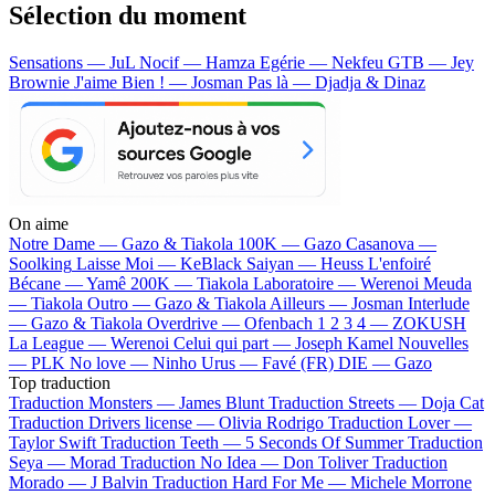
Sélection du moment
Sensations — JuL
Nocif — Hamza
Egérie — Nekfeu
GTB — Jey
Brownie
J'aime Bien ! — Josman
Pas là — Djadja & Dinaz
On aime
Notre Dame —
Gazo & Tiakola
100K —
Gazo
Casanova —
Soolking
Laisse Moi —
KeBlack
Saiyan —
Heuss L'enfoiré
Bécane —
Yamê
200K —
Tiakola
Laboratoire —
Werenoi
Meuda
—
Tiakola
Outro —
Gazo & Tiakola
Ailleurs —
Josman
Interlude
—
Gazo & Tiakola
Overdrive —
Ofenbach
1 2 3 4 —
ZOKUSH
La League —
Werenoi
Celui qui part —
Joseph Kamel
Nouvelles
—
PLK
No love —
Ninho
Urus —
Favé (FR)
DIE —
Gazo
Top traduction
Traduction Monsters —
James Blunt
Traduction Streets —
Doja Cat
Traduction Drivers license —
Olivia Rodrigo
Traduction Lover —
Taylor Swift
Traduction Teeth —
5 Seconds Of Summer
Traduction
Seya —
Morad
Traduction No Idea —
Don Toliver
Traduction
Morado —
J Balvin
Traduction Hard For Me —
Michele Morrone