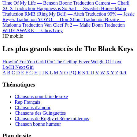
Time Of My Life —
Benson Boone
Traduction Camera —
Charli
XCX
Traduction Happiness is So Sad —
Swedish House Mafia
Traduction RMB (Ring My Bell) —
Aitch
Traduction 99% —
Jessie
Reyez
Traduction YOYO —
Don Xhoni
Traduction Bizarre —
Madonna
Traduction Van Cleef Pt 2 —
Malie Donn
Traduction
WIDE AWAKE —
Chris Grey
HP mobile
Les plus grands succès de The Black Keys
Howlin' For You
Gold On The Ceiling
Fever
Weight Of Love
Lo/Hi
Next Girl
A
B
C
D
E
F
G
H
I
J
K
L
M
N
O
P
Q
R
S
T
U
V
W
X
Y
Z
0-9
Thématiques
Chansons pour faire le sexe
Rap Français
Chansons d'amour
Chansons des Guinguettes
Chansons de Rugby et 3ème mi-temps
Chanson bonne humeur
Plan de site