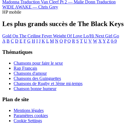
Madonna
Traduction Van Cleef Pt 2 —
Malie Donn
Traduction
WIDE AWAKE —
Chris Grey
HP mobile
Les plus grands succès de The Black Keys
Gold On The Ceiling
Fever
Weight Of Love
Lo/Hi
Next Girl
Go
A
B
C
D
E
F
G
H
I
J
K
L
M
N
O
P
Q
R
S
T
U
V
W
X
Y
Z
0-9
Thématiques
Chansons pour faire le sexe
Rap Français
Chansons d'amour
Chansons des Guinguettes
Chansons de Rugby et 3ème mi-temps
Chanson bonne humeur
Plan de site
Mentions légales
Paramètres cookies
Cookie Settings