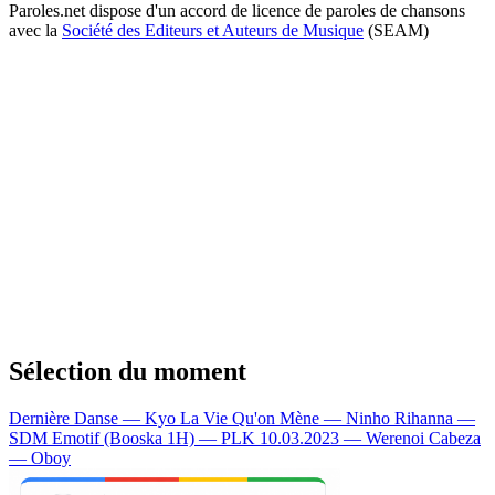
Paroles.net dispose d'un accord de licence de paroles de chansons
avec la
Société des Editeurs et Auteurs de Musique
(SEAM)
Sélection du moment
Dernière Danse — Kyo
La Vie Qu'on Mène — Ninho
Rihanna —
SDM
Emotif (Booska 1H) — PLK
10.03.2023 — Werenoi
Cabeza
— Oboy