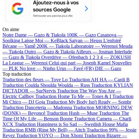
On aime
Notre Dame —
Gazo & Tiakola
100K —
Gazo
Casanova —
Soolking
Laisse Moi —
KeBlack
Saiyan —
Heuss L'enfoiré
Bécane —
Yamê
200K —
Tiakola
Laboratoire —
Werenoi
Meuda
—
Tiakola
Outro —
Gazo & Tiakola
Ailleurs —
Josman
Interlude
—
Gazo & Tiakola
Overdrive —
Ofenbach
1 2 3 4 —
ZOKUSH
La League —
Werenoi
Celui qui part —
Joseph Kamel
Nouvelles
—
PLK
No love —
Ninho
Urus —
Favé (FR)
DIE —
Gazo
Top traduction
Traduction des fleurs —
Tove Lo
Traduction AH HA —
Cardi B
Traduction Coulda Shoulda Woulda —
Russ
Traduction KYLIAN
DICTADOR —
SurNervis
Traduction The Way You Are —
Electric Callboy
Traduction Home To Me —
Tones & I
Traduction
Mi Chico —
DJ Goja
Traduction My Body Isn't Ready —
Sombr
Traduction Danceteria —
Madonna
Traduction MORNING DEW
(DONK) —
Beyoncé
Traduction Hush —
Muse
Traduction The
Time Of My Life —
Benson Boone
Traduction Camera —
Charli
XCX
Traduction Happiness is So Sad —
Swedish House Mafia
Traduction RMB (Ring My Bell) —
Aitch
Traduction 99% —
Jessie
Reyez
Traduction YOYO —
Don Xhoni
Traduction Bizarre —