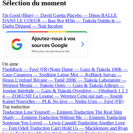
Sélection du moment
I'm Good (Blue) — David Guetta
Placebo — Dinos
BALLE
DANS LE COEUR — Ikaz Boi
M3lo — Tiakola
Oublie-le —
Dadju
Dépassé — Nuit Incolore
On aime
FlashBack —
Favé (FR)
Notre Dame —
Gazo & Tiakola
100K —
Gazo
Casanova —
Soolking
Laisse Moi —
KeBlack
Saiyan —
Heuss L'enfoiré
Bécane —
Yamê
200K —
Tiakola
Laboratoire —
Werenoi
Meuda —
Tiakola
Outro —
Gazo & Tiakola
Ailleurs —
Josman
Interlude —
Gazo & Tiakola
Overdrive —
Ofenbach
1 2 3
4 —
ZOKUSH
La League —
Werenoi
Celui qui part —
Joseph
Kamel
Nouvelles —
PLK
No love —
Ninho
Urus —
Favé (FR)
Top traduction
Traduction Lose Yourself —
Eminem
Traduction The Real Slim
Shady —
Eminem
Traduction Without Me —
Eminem
Traduction
Someone You Loved —
Lewis Capaldi
Traduction Another Love
—
Tom Odell
Traduction Can't Hold Us —
Macklemore and Ryan