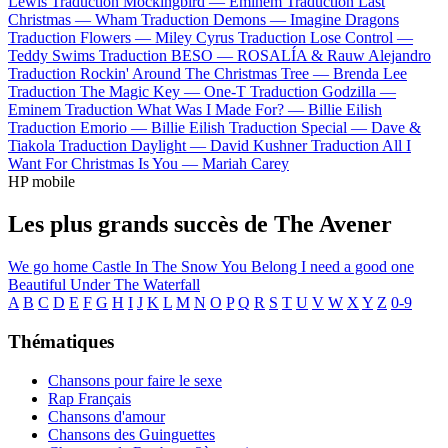
Lewis
Traduction Mockingbird —
Eminem
Traduction Last
Christmas —
Wham
Traduction Demons —
Imagine Dragons
Traduction Flowers —
Miley Cyrus
Traduction Lose Control —
Teddy Swims
Traduction BESO —
ROSALÍA & Rauw Alejandro
Traduction Rockin' Around The Christmas Tree —
Brenda Lee
Traduction The Magic Key —
One-T
Traduction Godzilla —
Eminem
Traduction What Was I Made For? —
Billie Eilish
Traduction Emorio —
Billie Eilish
Traduction Special —
Dave &
Tiakola
Traduction Daylight —
David Kushner
Traduction All I
Want For Christmas Is You —
Mariah Carey
HP mobile
Les plus grands succès de The Avener
We go home
Castle In The Snow
You Belong
I need a good one
Beautiful
Under The Waterfall
A
B
C
D
E
F
G
H
I
J
K
L
M
N
O
P
Q
R
S
T
U
V
W
X
Y
Z
0-9
Thématiques
Chansons pour faire le sexe
Rap Français
Chansons d'amour
Chansons des Guinguettes