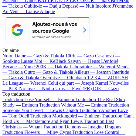
Placebo — Dinos
BALLE DANS LE COEUR — Ikaz Boi
M3lo
— Tiakola
Oublie-le — Dadju
Dépassé — Nuit Incolore
J't'emmène
Au Vent — Louise Attaque
On aime
Notre Dame —
Gazo & Tiakola
100K —
Gazo
Casanova —
Soolking
Laisse Moi —
KeBlack
Saiyan —
Heuss L'enfoiré
Bécane —
Yamê
200K —
Tiakola
Laboratoire —
Werenoi
Meuda
—
Tiakola
Outro —
Gazo & Tiakola
Ailleurs —
Josman
Interlude
—
Gazo & Tiakola
Overdrive —
Ofenbach
1 2 3 4 —
ZOKUSH
La League —
Werenoi
Celui qui part —
Joseph Kamel
Nouvelles
—
PLK
No love —
Ninho
Urus —
Favé (FR)
DIE —
Gazo
Top traduction
Traduction Lose Yourself —
Eminem
Traduction The Real Slim
Shady —
Eminem
Traduction Without Me —
Eminem
Traduction
Someone You Loved —
Lewis Capaldi
Traduction Another Love
—
Tom Odell
Traduction Mockingbird —
Eminem
Traduction Can't
Hold Us —
Macklemore and Ryan Lewis
Traduction Last
Christmas —
Wham
Traduction Demons —
Imagine Dragons
Traduction Flowers —
Miley Cyrus
Traduction Lose Control —