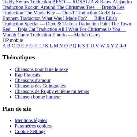
Teddy Swims
Traduction BESO —
ROSALÍA & Rauw Alejandro
Traduction Rockin' Around The Christmas Tree —
Brenda Lee
Traduction The Magic Key —
One-T
Traduction Godzilla —
Eminem
Traduction What Was I Made For? —
Billie Eilish
Traduction Special —
Dave & Tiakola
Traduction Paint The Town
Red —
Doja Cat
Traduction All I Want For Christmas Is You —
Mariah Carey
Traduction Emorio —
Mariah Carey
HP mobile
A
B
C
D
E
F
G
H
I
J
K
L
M
N
O
P
Q
R
S
T
U
V
W
X
Y
Z
0-9
Thématiques
Chansons pour faire le sexe
Rap Français
Chansons d'amour
Chansons des Guinguettes
Chansons de Rugby et 3ème mi-temps
Chanson bonne humeur
Plan de site
Mentions légales
Paramètres cookies
Cookie Settings