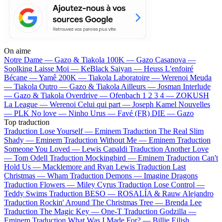
On aime
Notre Dame —
Gazo & Tiakola
100K —
Gazo
Casanova —
Soolking
Laisse Moi —
KeBlack
Saiyan —
Heuss L'enfoiré
Bécane —
Yamê
200K —
Tiakola
Laboratoire —
Werenoi
Meuda
—
Tiakola
Outro —
Gazo & Tiakola
Ailleurs —
Josman
Interlude
—
Gazo & Tiakola
Overdrive —
Ofenbach
1 2 3 4 —
ZOKUSH
La League —
Werenoi
Celui qui part —
Joseph Kamel
Nouvelles
—
PLK
No love —
Ninho
Urus —
Favé (FR)
DIE —
Gazo
Top traduction
Traduction Lose Yourself —
Eminem
Traduction The Real Slim
Shady —
Eminem
Traduction Without Me —
Eminem
Traduction
Someone You Loved —
Lewis Capaldi
Traduction Another Love
—
Tom Odell
Traduction Mockingbird —
Eminem
Traduction Can't
Hold Us —
Macklemore and Ryan Lewis
Traduction Last
Christmas —
Wham
Traduction Demons —
Imagine Dragons
Traduction Flowers —
Miley Cyrus
Traduction Lose Control —
Teddy Swims
Traduction BESO —
ROSALÍA & Rauw Alejandro
Traduction Rockin' Around The Christmas Tree —
Brenda Lee
Traduction The Magic Key —
One-T
Traduction Godzilla —
Eminem
Traduction What Was I Made For? —
Billie Eilish