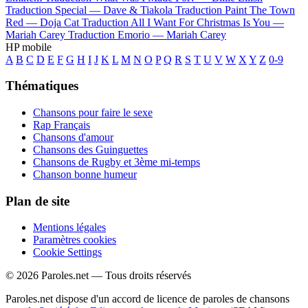
Traduction Special —
Dave & Tiakola
Traduction Paint The Town
Red —
Doja Cat
Traduction All I Want For Christmas Is You —
Mariah Carey
Traduction Emorio —
Mariah Carey
HP mobile
A
B
C
D
E
F
G
H
I
J
K
L
M
N
O
P
Q
R
S
T
U
V
W
X
Y
Z
0-9
Thématiques
Chansons pour faire le sexe
Rap Français
Chansons d'amour
Chansons des Guinguettes
Chansons de Rugby et 3ème mi-temps
Chanson bonne humeur
Plan de site
Mentions légales
Paramètres cookies
Cookie Settings
© 2026 Paroles.net — Tous droits réservés
Paroles.net dispose d'un accord de licence de paroles de chansons