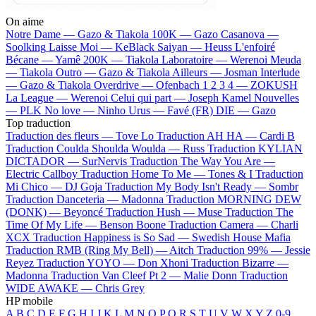
On aime
Notre Dame —
Gazo & Tiakola
100K —
Gazo
Casanova —
Soolking
Laisse Moi —
KeBlack
Saiyan —
Heuss L'enfoiré
Bécane —
Yamê
200K —
Tiakola
Laboratoire —
Werenoi
Meuda
—
Tiakola
Outro —
Gazo & Tiakola
Ailleurs —
Josman
Interlude
—
Gazo & Tiakola
Overdrive —
Ofenbach
1 2 3 4 —
ZOKUSH
La League —
Werenoi
Celui qui part —
Joseph Kamel
Nouvelles
—
PLK
No love —
Ninho
Urus —
Favé (FR)
DIE —
Gazo
Top traduction
Traduction des fleurs —
Tove Lo
Traduction AH HA —
Cardi B
Traduction Coulda Shoulda Woulda —
Russ
Traduction KYLIAN
DICTADOR —
SurNervis
Traduction The Way You Are —
Electric Callboy
Traduction Home To Me —
Tones & I
Traduction
Mi Chico —
DJ Goja
Traduction My Body Isn't Ready —
Sombr
Traduction Danceteria —
Madonna
Traduction MORNING DEW
(DONK) —
Beyoncé
Traduction Hush —
Muse
Traduction The
Time Of My Life —
Benson Boone
Traduction Camera —
Charli
XCX
Traduction Happiness is So Sad —
Swedish House Mafia
Traduction RMB (Ring My Bell) —
Aitch
Traduction 99% —
Jessie
Reyez
Traduction YOYO —
Don Xhoni
Traduction Bizarre —
Madonna
Traduction Van Cleef Pt 2 —
Malie Donn
Traduction
WIDE AWAKE —
Chris Grey
HP mobile
A
B
C
D
E
F
G
H
I
J
K
L
M
N
O
P
Q
R
S
T
U
V
W
X
Y
Z
0-9