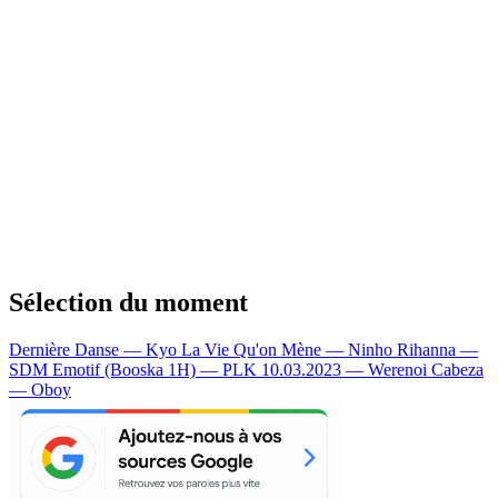
Sélection du moment
Dernière Danse — Kyo
La Vie Qu'on Mène — Ninho
Rihanna —
SDM
Emotif (Booska 1H) — PLK
10.03.2023 — Werenoi
Cabeza
— Oboy