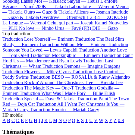
Soolking
Laisse Moi —
KeBlack
Saiyan —
Heuss L'enfoiré
Bécane —
Yamê
200K —
Tiakola
Laboratoire —
Werenoi
Meuda
—
Tiakola
Outro —
Gazo & Tiakola
Ailleurs —
Josman
Interlude
—
Gazo & Tiakola
Overdrive —
Ofenbach
1 2 3 4 —
ZOKUSH
La League —
Werenoi
Celui qui part —
Joseph Kamel
Nouvelles
—
PLK
No love —
Ninho
Urus —
Favé (FR)
DIE —
Gazo
Top traduction
Traduction Lose Yourself —
Eminem
Traduction The Real Slim
Shady —
Eminem
Traduction Without Me —
Eminem
Traduction
Someone You Loved —
Lewis Capaldi
Traduction Another Love
—
Tom Odell
Traduction Mockingbird —
Eminem
Traduction Can't
Hold Us —
Macklemore and Ryan Lewis
Traduction Last
Christmas —
Wham
Traduction Demons —
Imagine Dragons
Traduction Flowers —
Miley Cyrus
Traduction Lose Control —
Teddy Swims
Traduction BESO —
ROSALÍA & Rauw Alejandro
Traduction Rockin' Around The Christmas Tree —
Brenda Lee
Traduction The Magic Key —
One-T
Traduction Godzilla —
Eminem
Traduction What Was I Made For? —
Billie Eilish
Traduction Special —
Dave & Tiakola
Traduction Paint The Town
Red —
Doja Cat
Traduction All I Want For Christmas Is You —
Mariah Carey
Traduction Emorio —
Mariah Carey
HP mobile
A
B
C
D
E
F
G
H
I
J
K
L
M
N
O
P
Q
R
S
T
U
V
W
X
Y
Z
0-9
Thématiques