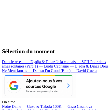
Sélection du moment
Dans le réseau — Djadja & Dinaz
Je la connais — SCH
Pour deux
âmes solitaires (Part. 1) — Luidji
Capitaine — Djadja & Dinaz
Dieu
Ne Ment Jamais — Damso
I'm Good (Blue) — David Guetta
On aime
Notre Dame —
Gazo & Tiakola
100K —
Gazo
Casanova —