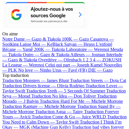
On aime
Notre Dame —
Gazo & Tiakola
100K —
Gazo
Casanova —
Soolking
Laisse Moi —
KeBlack
Saiyan —
Heuss L'enfoiré
Bécane —
Yamê
200K —
Tiakola
Laboratoire —
Werenoi
Meuda
—
Tiakola
Outro —
Gazo & Tiakola
Ailleurs —
Josman
Interlude
—
Gazo & Tiakola
Overdrive —
Ofenbach
1 2 3 4 —
ZOKUSH
La League —
Werenoi
Celui qui part —
Joseph Kamel
Nouvelles
—
PLK
No love —
Ninho
Urus —
Favé (FR)
DIE —
Gazo
Top traduction
Traduction Monsters —
James Blunt
Traduction Streets —
Doja Cat
Traduction Drivers license —
Olivia Rodrigo
Traduction Lover —
Taylor Swift
Traduction Teeth —
5 Seconds Of Summer
Traduction
Seya —
Morad
Traduction No Idea —
Don Toliver
Traduction
Morado —
J Balvin
Traduction Hard For Me —
Michele Morrone
Traduction Rapture —
Michele Morrone
Traduction Stand By —
Michele Morrone
Traduction Agua —
Tainy
Traduction Forever
Yours —
Avicii
Traduction Come & Go —
Juice WRLD
Traduction
You Need to Calm Down —
Taylor Swift
Traduction I Think I’m
Okay —
MGK (Machine Gun Kelly)
Traduction bad vibes forever