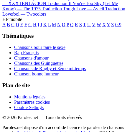
—
XXXTENTACION
Traduction If You're Too Shy (Let Me
Know) —
The 1975
Traduction Tough Love —
Avicii
Traduction
Lovefool —
Twocolors
HP mobile
A
B
C
D
E
F
G
H
I
J
K
L
M
N
O
P
Q
R
S
T
U
V
W
X
Y
Z
0-9
Thématiques
Chansons pour faire le sexe
Rap Français
Chansons d'amour
Chansons des Guinguettes
Chansons de Rugby et 3ème mi-temps
Chanson bonne humeur
Plan de site
Mentions légales
Paramètres cookies
Cookie Settings
© 2026 Paroles.net — Tous droits réservés
Paroles.net dispose d'un accord de licence de paroles de chansons