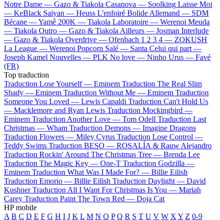
Notre Dame —
Gazo & Tiakola
Casanova —
Soolking
Laisse Moi
—
KeBlack
Saiyan —
Heuss L'enfoiré
Bolide Allemand —
SDM
Bécane —
Yamê
200K —
Tiakola
Laboratoire —
Werenoi
Meuda
—
Tiakola
Outro —
Gazo & Tiakola
Ailleurs —
Josman
Interlude
—
Gazo & Tiakola
Overdrive —
Ofenbach
1 2 3 4 —
ZOKUSH
La League —
Werenoi
Popcorn Salé —
Santa
Celui qui part —
Joseph Kamel
Nouvelles —
PLK
No love —
Ninho
Urus —
Favé
(FR)
Top traduction
Traduction Lose Yourself —
Eminem
Traduction The Real Slim
Shady —
Eminem
Traduction Without Me —
Eminem
Traduction
Someone You Loved —
Lewis Capaldi
Traduction Can't Hold Us
—
Macklemore and Ryan Lewis
Traduction Mockingbird —
Eminem
Traduction Another Love —
Tom Odell
Traduction Last
Christmas —
Wham
Traduction Demons —
Imagine Dragons
Traduction Flowers —
Miley Cyrus
Traduction Lose Control —
Teddy Swims
Traduction BESO —
ROSALÍA & Rauw Alejandro
Traduction Rockin' Around The Christmas Tree —
Brenda Lee
Traduction The Magic Key —
One-T
Traduction Godzilla —
Eminem
Traduction What Was I Made For? —
Billie Eilish
Traduction Emorio —
Billie Eilish
Traduction Daylight —
David
Kushner
Traduction All I Want For Christmas Is You —
Mariah
Carey
Traduction Paint The Town Red —
Doja Cat
HP mobile
A
B
C
D
E
F
G
H
I
J
K
L
M
N
O
P
Q
R
S
T
U
V
W
X
Y
Z
0-9