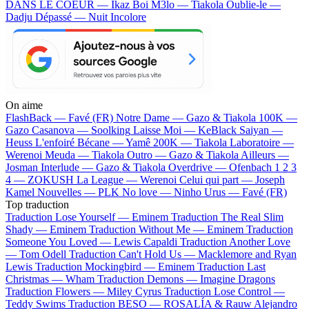
DANS LE COEUR — Ikaz Boi
M3lo — Tiakola
Oublie-le —
Dadju
Dépassé — Nuit Incolore
On aime
FlashBack —
Favé (FR)
Notre Dame —
Gazo & Tiakola
100K —
Gazo
Casanova —
Soolking
Laisse Moi —
KeBlack
Saiyan —
Heuss L'enfoiré
Bécane —
Yamê
200K —
Tiakola
Laboratoire —
Werenoi
Meuda —
Tiakola
Outro —
Gazo & Tiakola
Ailleurs —
Josman
Interlude —
Gazo & Tiakola
Overdrive —
Ofenbach
1 2 3
4 —
ZOKUSH
La League —
Werenoi
Celui qui part —
Joseph
Kamel
Nouvelles —
PLK
No love —
Ninho
Urus —
Favé (FR)
Top traduction
Traduction Lose Yourself —
Eminem
Traduction The Real Slim
Shady —
Eminem
Traduction Without Me —
Eminem
Traduction
Someone You Loved —
Lewis Capaldi
Traduction Another Love
—
Tom Odell
Traduction Can't Hold Us —
Macklemore and Ryan
Lewis
Traduction Mockingbird —
Eminem
Traduction Last
Christmas —
Wham
Traduction Demons —
Imagine Dragons
Traduction Flowers —
Miley Cyrus
Traduction Lose Control —
Teddy Swims
Traduction BESO —
ROSALÍA & Rauw Alejandro