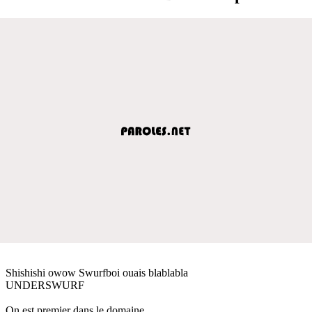
Shishishi owow Swurfboi ouais blablabla
UNDERSWURF
On est premier dans le domaine