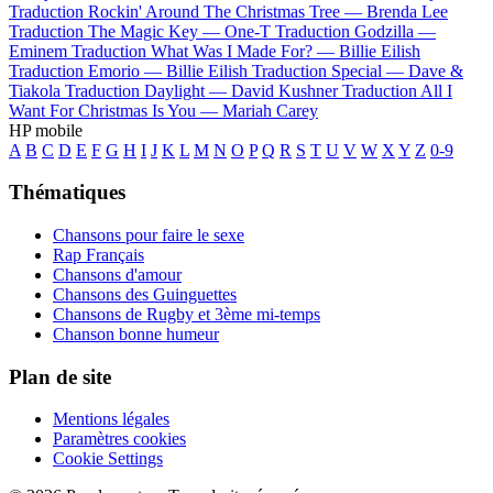
Traduction Rockin' Around The Christmas Tree —
Brenda Lee
Traduction The Magic Key —
One-T
Traduction Godzilla —
Eminem
Traduction What Was I Made For? —
Billie Eilish
Traduction Emorio —
Billie Eilish
Traduction Special —
Dave &
Tiakola
Traduction Daylight —
David Kushner
Traduction All I
Want For Christmas Is You —
Mariah Carey
HP mobile
A
B
C
D
E
F
G
H
I
J
K
L
M
N
O
P
Q
R
S
T
U
V
W
X
Y
Z
0-9
Thématiques
Chansons pour faire le sexe
Rap Français
Chansons d'amour
Chansons des Guinguettes
Chansons de Rugby et 3ème mi-temps
Chanson bonne humeur
Plan de site
Mentions légales
Paramètres cookies
Cookie Settings