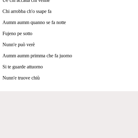
Uè chi accatta chi venne
Chi arrobba ch'o ssape fa
Aumm aumm quanno se fa notte
Fujeno pe sotto
Nunn'e può verè
Aumm aumm primma che fa juorno
Si te guarde attuorno
Nunn'e truove chiù