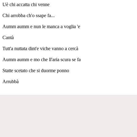
Uè chi accatta chi venne
Chi arrobba ch'o ssape fa...
Aumm aumm e nun le manca a voglia 'e
Cantà
Tutt'a nuttata dint'e viche vanno a cercà
Aumm aumm e mo che ll'aria scura se fa
Statte scetato che si duorme ponno
Arrubbà