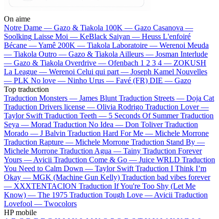
On aime
Notre Dame —
Gazo & Tiakola
100K —
Gazo
Casanova —
Soolking
Laisse Moi —
KeBlack
Saiyan —
Heuss L'enfoiré
Bécane —
Yamê
200K —
Tiakola
Laboratoire —
Werenoi
Meuda
—
Tiakola
Outro —
Gazo & Tiakola
Ailleurs —
Josman
Interlude
—
Gazo & Tiakola
Overdrive —
Ofenbach
1 2 3 4 —
ZOKUSH
La League —
Werenoi
Celui qui part —
Joseph Kamel
Nouvelles
—
PLK
No love —
Ninho
Urus —
Favé (FR)
DIE —
Gazo
Top traduction
Traduction Monsters —
James Blunt
Traduction Streets —
Doja Cat
Traduction Drivers license —
Olivia Rodrigo
Traduction Lover —
Taylor Swift
Traduction Teeth —
5 Seconds Of Summer
Traduction
Seya —
Morad
Traduction No Idea —
Don Toliver
Traduction
Morado —
J Balvin
Traduction Hard For Me —
Michele Morrone
Traduction Rapture —
Michele Morrone
Traduction Stand By —
Michele Morrone
Traduction Agua —
Tainy
Traduction Forever
Yours —
Avicii
Traduction Come & Go —
Juice WRLD
Traduction
You Need to Calm Down —
Taylor Swift
Traduction I Think I’m
Okay —
MGK (Machine Gun Kelly)
Traduction bad vibes forever
—
XXXTENTACION
Traduction If You're Too Shy (Let Me
Know) —
The 1975
Traduction Tough Love —
Avicii
Traduction
Lovefool —
Twocolors
HP mobile