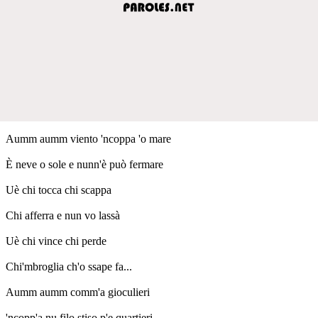
Aumm aumm viento 'ncoppa 'o mare
È neve o sole e nunn'è può fermare
Uè chi tocca chi scappa
Chi afferra e nun vo lassà
Uè chi vince chi perde
Chi'mbroglia ch'o ssape fa...
Aumm aumm comm'a gioculieri
'ncopp'a nu filo stiso p'e quartieri