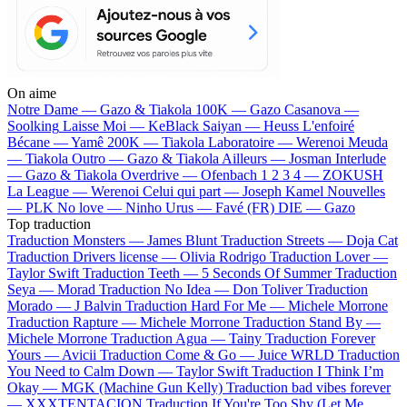
On aime
Notre Dame —
Gazo & Tiakola
100K —
Gazo
Casanova —
Soolking
Laisse Moi —
KeBlack
Saiyan —
Heuss L'enfoiré
Bécane —
Yamê
200K —
Tiakola
Laboratoire —
Werenoi
Meuda
—
Tiakola
Outro —
Gazo & Tiakola
Ailleurs —
Josman
Interlude
—
Gazo & Tiakola
Overdrive —
Ofenbach
1 2 3 4 —
ZOKUSH
La League —
Werenoi
Celui qui part —
Joseph Kamel
Nouvelles
—
PLK
No love —
Ninho
Urus —
Favé (FR)
DIE —
Gazo
Top traduction
Traduction Monsters —
James Blunt
Traduction Streets —
Doja Cat
Traduction Drivers license —
Olivia Rodrigo
Traduction Lover —
Taylor Swift
Traduction Teeth —
5 Seconds Of Summer
Traduction
Seya —
Morad
Traduction No Idea —
Don Toliver
Traduction
Morado —
J Balvin
Traduction Hard For Me —
Michele Morrone
Traduction Rapture —
Michele Morrone
Traduction Stand By —
Michele Morrone
Traduction Agua —
Tainy
Traduction Forever
Yours —
Avicii
Traduction Come & Go —
Juice WRLD
Traduction
You Need to Calm Down —
Taylor Swift
Traduction I Think I’m
Okay —
MGK (Machine Gun Kelly)
Traduction bad vibes forever
—
XXXTENTACION
Traduction If You're Too Shy (Let Me