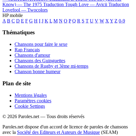
Know) —
The 1975
Traduction Tough Love —
Avicii
Traduction
Lovefool —
Twocolors
HP mobile
A
B
C
D
E
F
G
H
I
J
K
L
M
N
O
P
Q
R
S
T
U
V
W
X
Y
Z
0-9
Thématiques
Chansons pour faire le sexe
Rap Français
Chansons d'amour
Chansons des Guinguettes
Chansons de Rugby et 3ème mi-temps
Chanson bonne humeur
Plan de site
Mentions légales
Paramètres cookies
Cookie Settings
© 2026 Paroles.net — Tous droits réservés
Paroles.net dispose d'un accord de licence de paroles de chansons
avec la
Société des Editeurs et Auteurs de Musique
(SEAM)