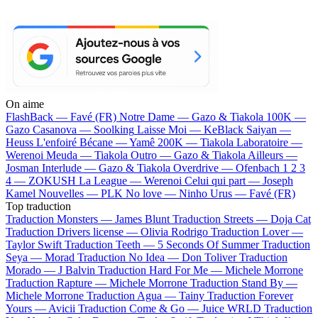
On aime
FlashBack —
Favé (FR)
Notre Dame —
Gazo & Tiakola
100K —
Gazo
Casanova —
Soolking
Laisse Moi —
KeBlack
Saiyan —
Heuss L'enfoiré
Bécane —
Yamê
200K —
Tiakola
Laboratoire —
Werenoi
Meuda —
Tiakola
Outro —
Gazo & Tiakola
Ailleurs —
Josman
Interlude —
Gazo & Tiakola
Overdrive —
Ofenbach
1 2 3
4 —
ZOKUSH
La League —
Werenoi
Celui qui part —
Joseph
Kamel
Nouvelles —
PLK
No love —
Ninho
Urus —
Favé (FR)
Top traduction
Traduction Monsters —
James Blunt
Traduction Streets —
Doja Cat
Traduction Drivers license —
Olivia Rodrigo
Traduction Lover —
Taylor Swift
Traduction Teeth —
5 Seconds Of Summer
Traduction
Seya —
Morad
Traduction No Idea —
Don Toliver
Traduction
Morado —
J Balvin
Traduction Hard For Me —
Michele Morrone
Traduction Rapture —
Michele Morrone
Traduction Stand By —
Michele Morrone
Traduction Agua —
Tainy
Traduction Forever
Yours —
Avicii
Traduction Come & Go —
Juice WRLD
Traduction