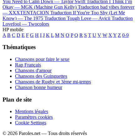
You Need to Calm Down —
Taylor Swift
Traduction I Think I’m
Okay —
MGK (Machine Gun Kelly)
Traduction bad vibes forever
—
XXXTENTACION
Traduction If You're Too Shy (Let Me
Know) —
The 1975
Traduction Tough Love —
Avicii
Traduction
Lovefool —
Twocolors
HP mobile
A
B
C
D
E
F
G
H
I
J
K
L
M
N
O
P
Q
R
S
T
U
V
W
X
Y
Z
0-9
Thématiques
Chansons pour faire le sexe
Rap Français
Chansons d'amour
Chansons des Guinguettes
Chansons de Rugby et 3ème mi-temps
Chanson bonne humeur
Plan de site
Mentions légales
Paramètres cookies
Cookie Settings
© 2026 Paroles.net — Tous droits réservés