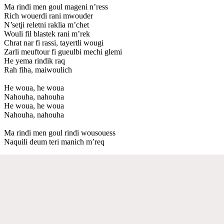
Ma rindi men goul mageni n’ress
Rich wouerdi rani mwouder
N’setji reletni raklia m’chet
Wouli fil blastek rani m’rek
Chrat nar fi rassi, tayertli wougi
Zarli meuftour fi gueulbi mechi glemi
He yema rindik raq
Rah fiha, maiwoulich
He woua, he woua
Nahouha, nahouha
He woua, he woua
Nahouha, nahouha
Ma rindi men goul rindi wousouess
Naquili deum teri manich m’req