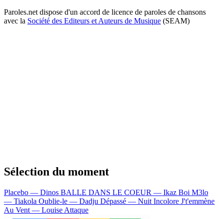
Paroles.net dispose d'un accord de licence de paroles de chansons
avec la
Société des Editeurs et Auteurs de Musique
(SEAM)
Sélection du moment
Placebo — Dinos
BALLE DANS LE COEUR — Ikaz Boi
M3lo
— Tiakola
Oublie-le — Dadju
Dépassé — Nuit Incolore
J't'emmène
Au Vent — Louise Attaque