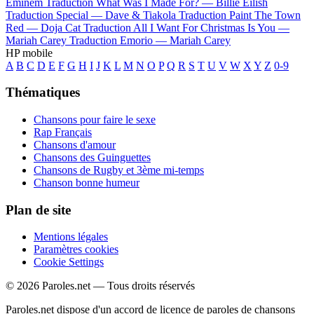
Eminem
Traduction What Was I Made For? —
Billie Eilish
Traduction Special —
Dave & Tiakola
Traduction Paint The Town
Red —
Doja Cat
Traduction All I Want For Christmas Is You —
Mariah Carey
Traduction Emorio —
Mariah Carey
HP mobile
A
B
C
D
E
F
G
H
I
J
K
L
M
N
O
P
Q
R
S
T
U
V
W
X
Y
Z
0-9
Thématiques
Chansons pour faire le sexe
Rap Français
Chansons d'amour
Chansons des Guinguettes
Chansons de Rugby et 3ème mi-temps
Chanson bonne humeur
Plan de site
Mentions légales
Paramètres cookies
Cookie Settings
© 2026 Paroles.net — Tous droits réservés
Paroles.net dispose d'un accord de licence de paroles de chansons