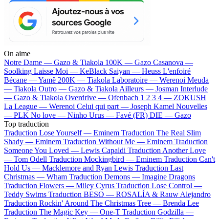
On aime
Notre Dame —
Gazo & Tiakola
100K —
Gazo
Casanova —
Soolking
Laisse Moi —
KeBlack
Saiyan —
Heuss L'enfoiré
Bécane —
Yamê
200K —
Tiakola
Laboratoire —
Werenoi
Meuda
—
Tiakola
Outro —
Gazo & Tiakola
Ailleurs —
Josman
Interlude
—
Gazo & Tiakola
Overdrive —
Ofenbach
1 2 3 4 —
ZOKUSH
La League —
Werenoi
Celui qui part —
Joseph Kamel
Nouvelles
—
PLK
No love —
Ninho
Urus —
Favé (FR)
DIE —
Gazo
Top traduction
Traduction Lose Yourself —
Eminem
Traduction The Real Slim
Shady —
Eminem
Traduction Without Me —
Eminem
Traduction
Someone You Loved —
Lewis Capaldi
Traduction Another Love
—
Tom Odell
Traduction Mockingbird —
Eminem
Traduction Can't
Hold Us —
Macklemore and Ryan Lewis
Traduction Last
Christmas —
Wham
Traduction Demons —
Imagine Dragons
Traduction Flowers —
Miley Cyrus
Traduction Lose Control —
Teddy Swims
Traduction BESO —
ROSALÍA & Rauw Alejandro
Traduction Rockin' Around The Christmas Tree —
Brenda Lee
Traduction The Magic Key —
One-T
Traduction Godzilla —