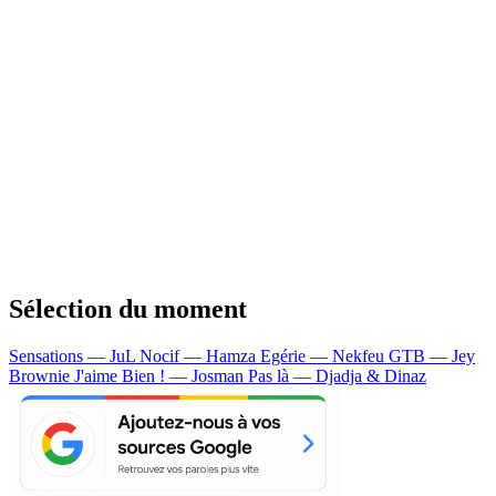
Sélection du moment
Sensations — JuL
Nocif — Hamza
Egérie — Nekfeu
GTB — Jey
Brownie
J'aime Bien ! — Josman
Pas là — Djadja & Dinaz