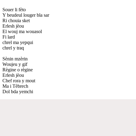
Souer li fèto
Y beudeul louger bla sar
Ri chouia sket
Erlesh jèou
El wouj ma wouasol
Fi lard
chrel ma yepqui
chrel y traq
Sènin mzèrin
Woujeu y gif
Règine o règine
Erlesh jèou
Chef rora y mout
Ma i Tèbrech
Dol bda yemchi