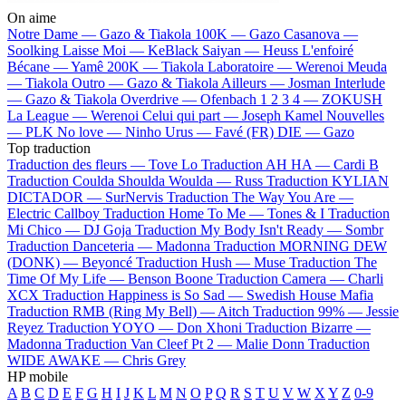
On aime
Notre Dame —
Gazo & Tiakola
100K —
Gazo
Casanova —
Soolking
Laisse Moi —
KeBlack
Saiyan —
Heuss L'enfoiré
Bécane —
Yamê
200K —
Tiakola
Laboratoire —
Werenoi
Meuda
—
Tiakola
Outro —
Gazo & Tiakola
Ailleurs —
Josman
Interlude
—
Gazo & Tiakola
Overdrive —
Ofenbach
1 2 3 4 —
ZOKUSH
La League —
Werenoi
Celui qui part —
Joseph Kamel
Nouvelles
—
PLK
No love —
Ninho
Urus —
Favé (FR)
DIE —
Gazo
Top traduction
Traduction des fleurs —
Tove Lo
Traduction AH HA —
Cardi B
Traduction Coulda Shoulda Woulda —
Russ
Traduction KYLIAN
DICTADOR —
SurNervis
Traduction The Way You Are —
Electric Callboy
Traduction Home To Me —
Tones & I
Traduction
Mi Chico —
DJ Goja
Traduction My Body Isn't Ready —
Sombr
Traduction Danceteria —
Madonna
Traduction MORNING DEW
(DONK) —
Beyoncé
Traduction Hush —
Muse
Traduction The
Time Of My Life —
Benson Boone
Traduction Camera —
Charli
XCX
Traduction Happiness is So Sad —
Swedish House Mafia
Traduction RMB (Ring My Bell) —
Aitch
Traduction 99% —
Jessie
Reyez
Traduction YOYO —
Don Xhoni
Traduction Bizarre —
Madonna
Traduction Van Cleef Pt 2 —
Malie Donn
Traduction
WIDE AWAKE —
Chris Grey
HP mobile
A
B
C
D
E
F
G
H
I
J
K
L
M
N
O
P
Q
R
S
T
U
V
W
X
Y
Z
0-9