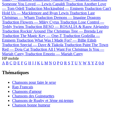
Someone You Loved —
Lewis Capaldi
Traduction Another Love
—
Tom Odell
Traduction Mockingbird —
Eminem
Traduction Can't
Hold Us —
Macklemore and Ryan Lewis
Traduction Last
Christmas —
Wham
Traduction Demons —
Imagine Dragons
Traduction Flowers —
Miley Cyrus
Traduction Lose Control —
Teddy Swims
Traduction BESO —
ROSALÍA & Rauw Alejandro
Traduction Rockin' Around The Christmas Tree —
Brenda Lee
Traduction The Magic Key —
One-T
Traduction Godzilla —
Eminem
Traduction What Was I Made For? —
Billie Eilish
Traduction Special —
Dave & Tiakola
Traduction Paint The Town
Red —
Doja Cat
Traduction All I Want For Christmas Is You —
Mariah Carey
Traduction Emorio —
Mariah Carey
HP mobile
A
B
C
D
E
F
G
H
I
J
K
L
M
N
O
P
Q
R
S
T
U
V
W
X
Y
Z
0-9
Thématiques
Chansons pour faire le sexe
Rap Français
Chansons d'amour
Chansons des Guinguettes
Chansons de Rugby et 3ème mi-temps
Chanson bonne humeur