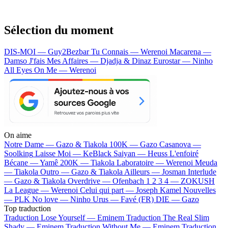
Sélection du moment
DIS-MOI — Guy2Bezbar
Tu Connais — Werenoi
Macarena —
Damso
J'fais Mes Affaires — Djadja & Dinaz
Eurostar — Ninho
All Eyes On Me — Werenoi
On aime
Notre Dame —
Gazo & Tiakola
100K —
Gazo
Casanova —
Soolking
Laisse Moi —
KeBlack
Saiyan —
Heuss L'enfoiré
Bécane —
Yamê
200K —
Tiakola
Laboratoire —
Werenoi
Meuda
—
Tiakola
Outro —
Gazo & Tiakola
Ailleurs —
Josman
Interlude
—
Gazo & Tiakola
Overdrive —
Ofenbach
1 2 3 4 —
ZOKUSH
La League —
Werenoi
Celui qui part —
Joseph Kamel
Nouvelles
—
PLK
No love —
Ninho
Urus —
Favé (FR)
DIE —
Gazo
Top traduction
Traduction Lose Yourself —
Eminem
Traduction The Real Slim
Shady —
Eminem
Traduction Without Me —
Eminem
Traduction