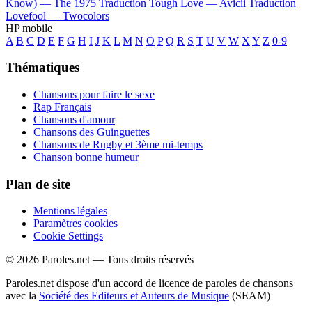
Know) —
The 1975
Traduction Tough Love —
Avicii
Traduction
Lovefool —
Twocolors
HP mobile
A
B
C
D
E
F
G
H
I
J
K
L
M
N
O
P
Q
R
S
T
U
V
W
X
Y
Z
0-9
Thématiques
Chansons pour faire le sexe
Rap Français
Chansons d'amour
Chansons des Guinguettes
Chansons de Rugby et 3ème mi-temps
Chanson bonne humeur
Plan de site
Mentions légales
Paramètres cookies
Cookie Settings
© 2026 Paroles.net — Tous droits réservés
Paroles.net dispose d'un accord de licence de paroles de chansons
avec la
Société des Editeurs et Auteurs de Musique
(SEAM)