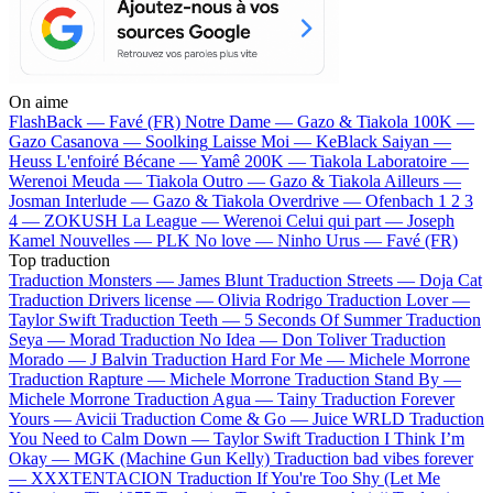
On aime
FlashBack —
Favé (FR)
Notre Dame —
Gazo & Tiakola
100K —
Gazo
Casanova —
Soolking
Laisse Moi —
KeBlack
Saiyan —
Heuss L'enfoiré
Bécane —
Yamê
200K —
Tiakola
Laboratoire —
Werenoi
Meuda —
Tiakola
Outro —
Gazo & Tiakola
Ailleurs —
Josman
Interlude —
Gazo & Tiakola
Overdrive —
Ofenbach
1 2 3
4 —
ZOKUSH
La League —
Werenoi
Celui qui part —
Joseph
Kamel
Nouvelles —
PLK
No love —
Ninho
Urus —
Favé (FR)
Top traduction
Traduction Monsters —
James Blunt
Traduction Streets —
Doja Cat
Traduction Drivers license —
Olivia Rodrigo
Traduction Lover —
Taylor Swift
Traduction Teeth —
5 Seconds Of Summer
Traduction
Seya —
Morad
Traduction No Idea —
Don Toliver
Traduction
Morado —
J Balvin
Traduction Hard For Me —
Michele Morrone
Traduction Rapture —
Michele Morrone
Traduction Stand By —
Michele Morrone
Traduction Agua —
Tainy
Traduction Forever
Yours —
Avicii
Traduction Come & Go —
Juice WRLD
Traduction
You Need to Calm Down —
Taylor Swift
Traduction I Think I’m
Okay —
MGK (Machine Gun Kelly)
Traduction bad vibes forever
—
XXXTENTACION
Traduction If You're Too Shy (Let Me