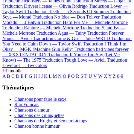
Traduction Monsters —
James Blunt
Traduction Streets —
Doja Cat
Traduction Drivers license —
Olivia Rodrigo
Traduction Lover —
Taylor Swift
Traduction Teeth —
5 Seconds Of Summer
Traduction
Seya —
Morad
Traduction No Idea —
Don Toliver
Traduction
Morado —
J Balvin
Traduction Hard For Me —
Michele Morrone
Traduction Rapture —
Michele Morrone
Traduction Stand By —
Michele Morrone
Traduction Agua —
Tainy
Traduction Forever
Yours —
Avicii
Traduction Come & Go —
Juice WRLD
Traduction
You Need to Calm Down —
Taylor Swift
Traduction I Think I’m
Okay —
MGK (Machine Gun Kelly)
Traduction bad vibes forever
—
XXXTENTACION
Traduction If You're Too Shy (Let Me
Know) —
The 1975
Traduction Tough Love —
Avicii
Traduction
Lovefool —
Twocolors
HP mobile
A
B
C
D
E
F
G
H
I
J
K
L
M
N
O
P
Q
R
S
T
U
V
W
X
Y
Z
0-9
Thématiques
Chansons pour faire le sexe
Rap Français
Chansons d'amour
Chansons des Guinguettes
Chansons de Rugby et 3ème mi-temps
Chanson bonne humeur