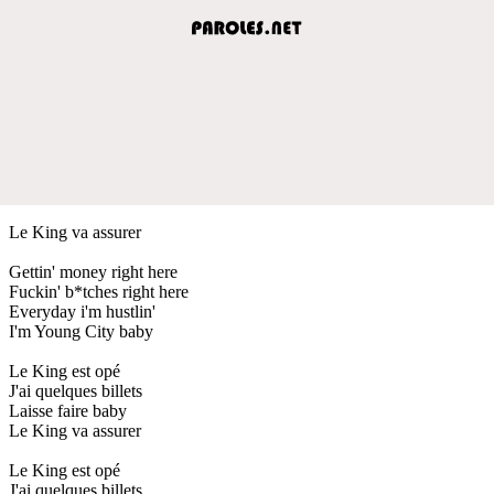
Le King va assurer
Gettin' money right here
Fuckin' b*tches right here
Everyday i'm hustlin'
I'm Young City baby
Le King est opé
J'ai quelques billets
Laisse faire baby
Le King va assurer
Le King est opé
J'ai quelques billets