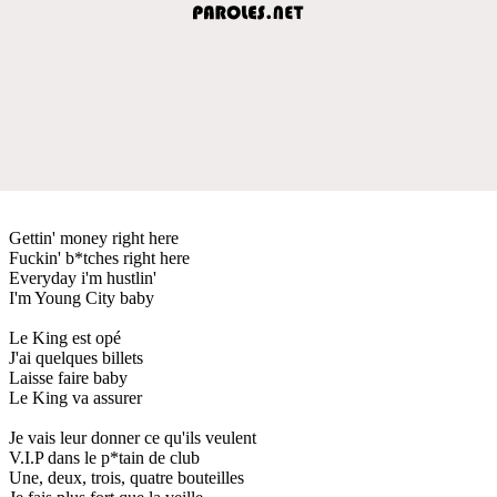
Gettin' money right here
Fuckin' b*tches right here
Everyday i'm hustlin'
I'm Young City baby
Le King est opé
J'ai quelques billets
Laisse faire baby
Le King va assurer
Je vais leur donner ce qu'ils veulent
V.I.P dans le p*tain de club
Une, deux, trois, quatre bouteilles