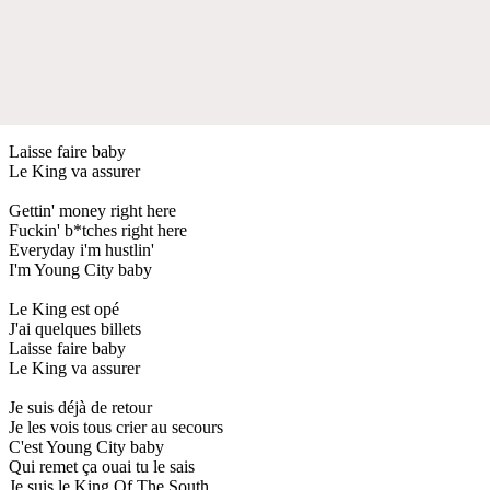
Laisse faire baby
Le King va assurer
Gettin' money right here
Fuckin' b*tches right here
Everyday i'm hustlin'
I'm Young City baby
Le King est opé
J'ai quelques billets
Laisse faire baby
Le King va assurer
Je suis déjà de retour
Je les vois tous crier au secours
C'est Young City baby
Qui remet ça ouai tu le sais
Je suis le King Of The South