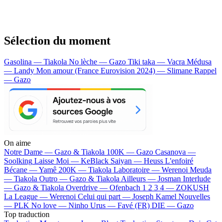
Sélection du moment
Gasolina — Tiakola
No lèche — Gazo
Tiki taka — Vacra
Médusa
— Landy
Mon amour (France Eurovision 2024) — Slimane
Rappel
— Gazo
On aime
Notre Dame —
Gazo & Tiakola
100K —
Gazo
Casanova —
Soolking
Laisse Moi —
KeBlack
Saiyan —
Heuss L'enfoiré
Bécane —
Yamê
200K —
Tiakola
Laboratoire —
Werenoi
Meuda
—
Tiakola
Outro —
Gazo & Tiakola
Ailleurs —
Josman
Interlude
—
Gazo & Tiakola
Overdrive —
Ofenbach
1 2 3 4 —
ZOKUSH
La League —
Werenoi
Celui qui part —
Joseph Kamel
Nouvelles
—
PLK
No love —
Ninho
Urus —
Favé (FR)
DIE —
Gazo
Top traduction