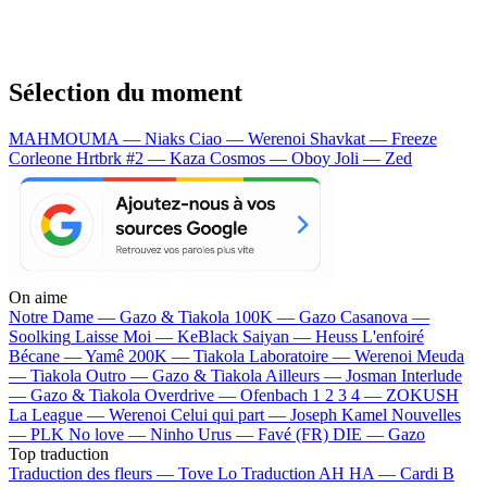
Sélection du moment
MAHMOUMA — Niaks
Ciao — Werenoi
Shavkat — Freeze
Corleone
Hrtbrk #2 — Kaza
Cosmos — Oboy
Joli — Zed
On aime
Notre Dame —
Gazo & Tiakola
100K —
Gazo
Casanova —
Soolking
Laisse Moi —
KeBlack
Saiyan —
Heuss L'enfoiré
Bécane —
Yamê
200K —
Tiakola
Laboratoire —
Werenoi
Meuda
—
Tiakola
Outro —
Gazo & Tiakola
Ailleurs —
Josman
Interlude
—
Gazo & Tiakola
Overdrive —
Ofenbach
1 2 3 4 —
ZOKUSH
La League —
Werenoi
Celui qui part —
Joseph Kamel
Nouvelles
—
PLK
No love —
Ninho
Urus —
Favé (FR)
DIE —
Gazo
Top traduction
Traduction des fleurs —
Tove Lo
Traduction AH HA —
Cardi B