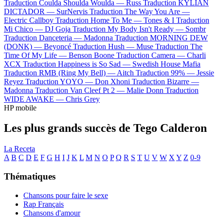
Traduction Coulda Shoulda Woulda —
Russ
Traduction KYLIAN
DICTADOR —
SurNervis
Traduction The Way You Are —
Electric Callboy
Traduction Home To Me —
Tones & I
Traduction
Mi Chico —
DJ Goja
Traduction My Body Isn't Ready —
Sombr
Traduction Danceteria —
Madonna
Traduction MORNING DEW
(DONK) —
Beyoncé
Traduction Hush —
Muse
Traduction The
Time Of My Life —
Benson Boone
Traduction Camera —
Charli
XCX
Traduction Happiness is So Sad —
Swedish House Mafia
Traduction RMB (Ring My Bell) —
Aitch
Traduction 99% —
Jessie
Reyez
Traduction YOYO —
Don Xhoni
Traduction Bizarre —
Madonna
Traduction Van Cleef Pt 2 —
Malie Donn
Traduction
WIDE AWAKE —
Chris Grey
HP mobile
Les plus grands succès de Tego Calderon
La Receta
A
B
C
D
E
F
G
H
I
J
K
L
M
N
O
P
Q
R
S
T
U
V
W
X
Y
Z
0-9
Thématiques
Chansons pour faire le sexe
Rap Français
Chansons d'amour