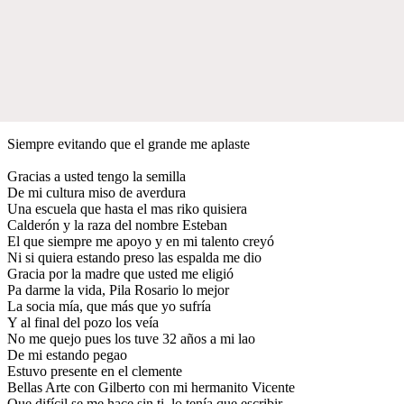
Siempre evitando que el grande me aplaste
Gracias a usted tengo la semilla
De mi cultura miso de averdura
Una escuela que hasta el mas riko quisiera
Calderón y la raza del nombre Esteban
El que siempre me apoyo y en mi talento creyó
Ni si quiera estando preso las espalda me dio
Gracia por la madre que usted me eligió
Pa darme la vida, Pila Rosario lo mejor
La socia mía, que más que yo sufría
Y al final del pozo los veía
No me quejo pues los tuve 32 años a mi lao
De mi estando pegao
Estuvo presente en el clemente
Bellas Arte con Gilberto con mi hermanito Vicente
Que difícil se me hace sin ti, lo tenía que escribir