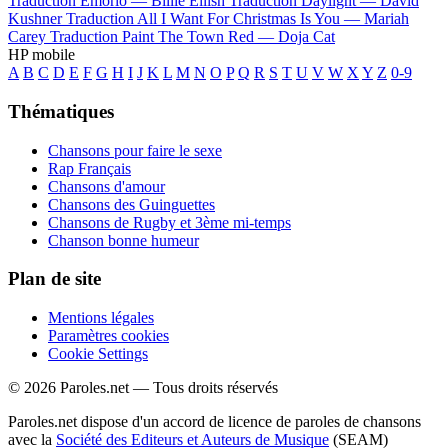
Traduction Emorio —
Billie Eilish
Traduction Daylight —
David
Kushner
Traduction All I Want For Christmas Is You —
Mariah
Carey
Traduction Paint The Town Red —
Doja Cat
HP mobile
A
B
C
D
E
F
G
H
I
J
K
L
M
N
O
P
Q
R
S
T
U
V
W
X
Y
Z
0-9
Thématiques
Chansons pour faire le sexe
Rap Français
Chansons d'amour
Chansons des Guinguettes
Chansons de Rugby et 3ème mi-temps
Chanson bonne humeur
Plan de site
Mentions légales
Paramètres cookies
Cookie Settings
© 2026 Paroles.net — Tous droits réservés
Paroles.net dispose d'un accord de licence de paroles de chansons
avec la
Société des Editeurs et Auteurs de Musique
(SEAM)