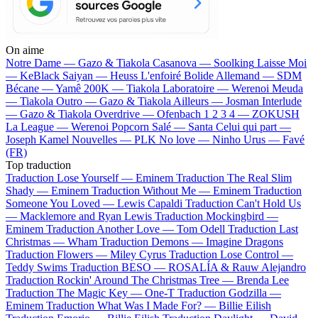
On aime
Notre Dame —
Gazo & Tiakola
Casanova —
Soolking
Laisse Moi
—
KeBlack
Saiyan —
Heuss L'enfoiré
Bolide Allemand —
SDM
Bécane —
Yamê
200K —
Tiakola
Laboratoire —
Werenoi
Meuda
—
Tiakola
Outro —
Gazo & Tiakola
Ailleurs —
Josman
Interlude
—
Gazo & Tiakola
Overdrive —
Ofenbach
1 2 3 4 —
ZOKUSH
La League —
Werenoi
Popcorn Salé —
Santa
Celui qui part —
Joseph Kamel
Nouvelles —
PLK
No love —
Ninho
Urus —
Favé
(FR)
Top traduction
Traduction Lose Yourself —
Eminem
Traduction The Real Slim
Shady —
Eminem
Traduction Without Me —
Eminem
Traduction
Someone You Loved —
Lewis Capaldi
Traduction Can't Hold Us
—
Macklemore and Ryan Lewis
Traduction Mockingbird —
Eminem
Traduction Another Love —
Tom Odell
Traduction Last
Christmas —
Wham
Traduction Demons —
Imagine Dragons
Traduction Flowers —
Miley Cyrus
Traduction Lose Control —
Teddy Swims
Traduction BESO —
ROSALÍA & Rauw Alejandro
Traduction Rockin' Around The Christmas Tree —
Brenda Lee
Traduction The Magic Key —
One-T
Traduction Godzilla —
Eminem
Traduction What Was I Made For? —
Billie Eilish