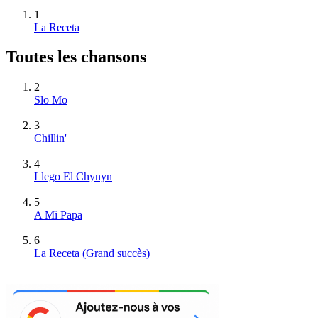
1
La Receta
Toutes les chansons
2
Slo Mo
3
Chillin'
4
Llego El Chynyn
5
A Mi Papa
6
La Receta
(Grand succès)