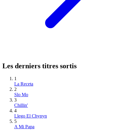
Les derniers titres sortis
1
La Receta
2
Slo Mo
3
Chillin'
4
Llego El Chynyn
5
A Mi Papa