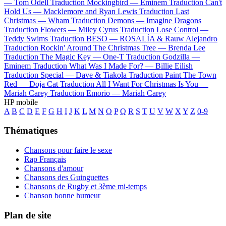
—
Tom Odell
Traduction Mockingbird —
Eminem
Traduction Can't
Hold Us —
Macklemore and Ryan Lewis
Traduction Last
Christmas —
Wham
Traduction Demons —
Imagine Dragons
Traduction Flowers —
Miley Cyrus
Traduction Lose Control —
Teddy Swims
Traduction BESO —
ROSALÍA & Rauw Alejandro
Traduction Rockin' Around The Christmas Tree —
Brenda Lee
Traduction The Magic Key —
One-T
Traduction Godzilla —
Eminem
Traduction What Was I Made For? —
Billie Eilish
Traduction Special —
Dave & Tiakola
Traduction Paint The Town
Red —
Doja Cat
Traduction All I Want For Christmas Is You —
Mariah Carey
Traduction Emorio —
Mariah Carey
HP mobile
A
B
C
D
E
F
G
H
I
J
K
L
M
N
O
P
Q
R
S
T
U
V
W
X
Y
Z
0-9
Thématiques
Chansons pour faire le sexe
Rap Français
Chansons d'amour
Chansons des Guinguettes
Chansons de Rugby et 3ème mi-temps
Chanson bonne humeur
Plan de site