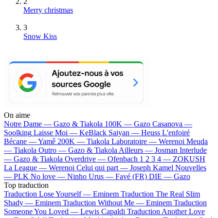
2
Merry christmas
3
Snow Kiss
On aime
Notre Dame —
Gazo & Tiakola
100K —
Gazo
Casanova —
Soolking
Laisse Moi —
KeBlack
Saiyan —
Heuss L'enfoiré
Bécane —
Yamê
200K —
Tiakola
Laboratoire —
Werenoi
Meuda
—
Tiakola
Outro —
Gazo & Tiakola
Ailleurs —
Josman
Interlude
—
Gazo & Tiakola
Overdrive —
Ofenbach
1 2 3 4 —
ZOKUSH
La League —
Werenoi
Celui qui part —
Joseph Kamel
Nouvelles
—
PLK
No love —
Ninho
Urus —
Favé (FR)
DIE —
Gazo
Top traduction
Traduction Lose Yourself —
Eminem
Traduction The Real Slim
Shady —
Eminem
Traduction Without Me —
Eminem
Traduction
Someone You Loved —
Lewis Capaldi
Traduction Another Love