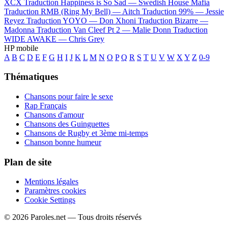
XCX
Traduction Happiness is So Sad —
Swedish House Mafia
Traduction RMB (Ring My Bell) —
Aitch
Traduction 99% —
Jessie
Reyez
Traduction YOYO —
Don Xhoni
Traduction Bizarre —
Madonna
Traduction Van Cleef Pt 2 —
Malie Donn
Traduction
WIDE AWAKE —
Chris Grey
HP mobile
A
B
C
D
E
F
G
H
I
J
K
L
M
N
O
P
Q
R
S
T
U
V
W
X
Y
Z
0-9
Thématiques
Chansons pour faire le sexe
Rap Français
Chansons d'amour
Chansons des Guinguettes
Chansons de Rugby et 3ème mi-temps
Chanson bonne humeur
Plan de site
Mentions légales
Paramètres cookies
Cookie Settings
© 2026 Paroles.net — Tous droits réservés