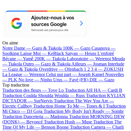
On aime
Notre Dame —
Gazo & Tiakola
100K —
Gazo
Casanova —
Soolking
Laisse Moi —
KeBlack
Saiyan —
Heuss L'enfoiré
Bécane —
Yamê
200K —
Tiakola
Laboratoire —
Werenoi
Meuda
—
Tiakola
Outro —
Gazo & Tiakola
Ailleurs —
Josman
Interlude
—
Gazo & Tiakola
Overdrive —
Ofenbach
1 2 3 4 —
ZOKUSH
La League —
Werenoi
Celui qui part —
Joseph Kamel
Nouvelles
—
PLK
No love —
Ninho
Urus —
Favé (FR)
DIE —
Gazo
Top traduction
Traduction des fleurs —
Tove Lo
Traduction AH HA —
Cardi B
Traduction Coulda Shoulda Woulda —
Russ
Traduction KYLIAN
DICTADOR —
SurNervis
Traduction The Way You Are —
Electric Callboy
Traduction Home To Me —
Tones & I
Traduction
Mi Chico —
DJ Goja
Traduction My Body Isn't Ready —
Sombr
Traduction Danceteria —
Madonna
Traduction MORNING DEW
(DONK) —
Beyoncé
Traduction Hush —
Muse
Traduction The
Time Of My Life —
Benson Boone
Traduction Camera —
Charli