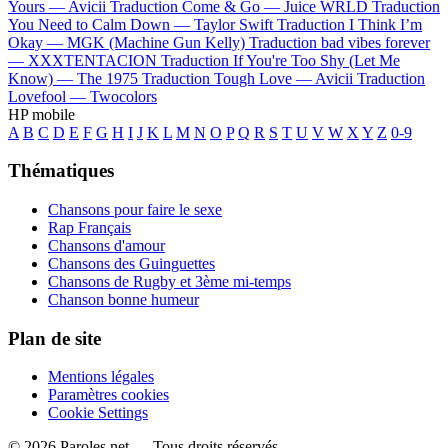
Yours —
Avicii
Traduction Come & Go —
Juice WRLD
Traduction
You Need to Calm Down —
Taylor Swift
Traduction I Think I’m
Okay —
MGK (Machine Gun Kelly)
Traduction bad vibes forever
—
XXXTENTACION
Traduction If You're Too Shy (Let Me
Know) —
The 1975
Traduction Tough Love —
Avicii
Traduction
Lovefool —
Twocolors
HP mobile
A
B
C
D
E
F
G
H
I
J
K
L
M
N
O
P
Q
R
S
T
U
V
W
X
Y
Z
0-9
Thématiques
Chansons pour faire le sexe
Rap Français
Chansons d'amour
Chansons des Guinguettes
Chansons de Rugby et 3ème mi-temps
Chanson bonne humeur
Plan de site
Mentions légales
Paramètres cookies
Cookie Settings
© 2026 Paroles.net — Tous droits réservés