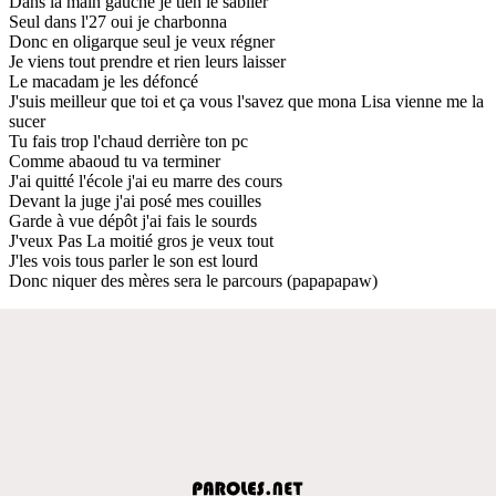
Dans la main gauche je tien le sablier
Seul dans l'27 oui je charbonna
Donc en oligarque seul je veux régner
Je viens tout prendre et rien leurs laisser
Le macadam je les défoncé
J'suis meilleur que toi et ça vous l'savez que mona Lisa vienne me la
sucer
Tu fais trop l'chaud derrière ton pc
Comme abaoud tu va terminer
J'ai quitté l'école j'ai eu marre des cours
Devant la juge j'ai posé mes couilles
Garde à vue dépôt j'ai fais le sourds
J'veux Pas La moitié gros je veux tout
J'les vois tous parler le son est lourd
Donc niquer des mères sera le parcours (papapapaw)