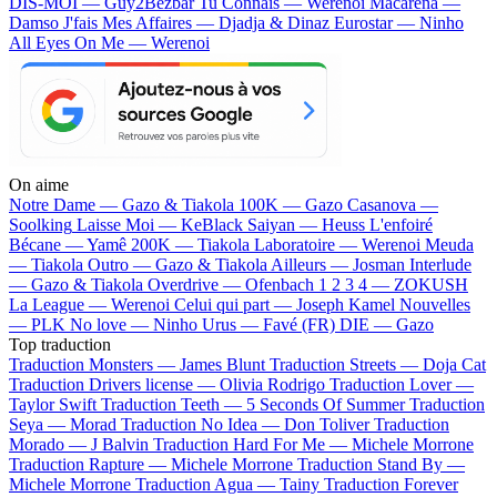
DIS-MOI — Guy2Bezbar
Tu Connais — Werenoi
Macarena —
Damso
J'fais Mes Affaires — Djadja & Dinaz
Eurostar — Ninho
All Eyes On Me — Werenoi
On aime
Notre Dame —
Gazo & Tiakola
100K —
Gazo
Casanova —
Soolking
Laisse Moi —
KeBlack
Saiyan —
Heuss L'enfoiré
Bécane —
Yamê
200K —
Tiakola
Laboratoire —
Werenoi
Meuda
—
Tiakola
Outro —
Gazo & Tiakola
Ailleurs —
Josman
Interlude
—
Gazo & Tiakola
Overdrive —
Ofenbach
1 2 3 4 —
ZOKUSH
La League —
Werenoi
Celui qui part —
Joseph Kamel
Nouvelles
—
PLK
No love —
Ninho
Urus —
Favé (FR)
DIE —
Gazo
Top traduction
Traduction Monsters —
James Blunt
Traduction Streets —
Doja Cat
Traduction Drivers license —
Olivia Rodrigo
Traduction Lover —
Taylor Swift
Traduction Teeth —
5 Seconds Of Summer
Traduction
Seya —
Morad
Traduction No Idea —
Don Toliver
Traduction
Morado —
J Balvin
Traduction Hard For Me —
Michele Morrone
Traduction Rapture —
Michele Morrone
Traduction Stand By —
Michele Morrone
Traduction Agua —
Tainy
Traduction Forever